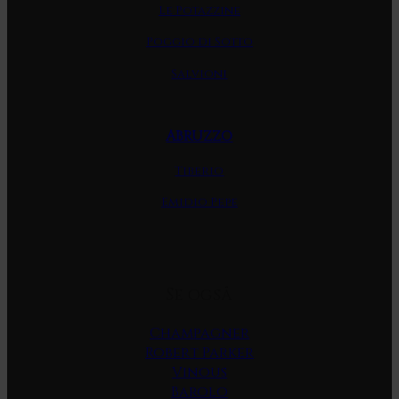
Le Potazzine
Poggio di Sotto
Salvioni
ABRUZZO
Tiberio
Emidio Pepe
Se også
Champagner
Robert Parker
Vinous
Barolo