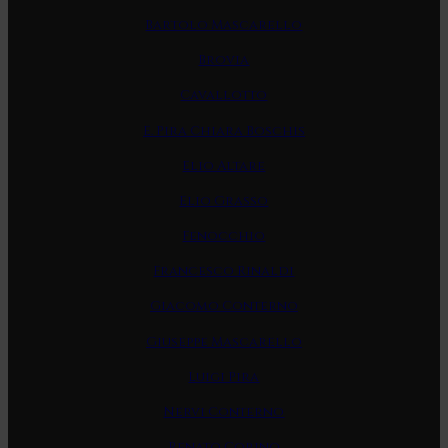
Bartolo Mascarello
Brovia
Cavallotto
E. Pira Chiara Boschis
Elio Altare
Elio Grasso
Fenocchio
Francesco Rinaldi
Giacomo Conterno
Giuseppe Mascarello
Luigi Pira
Nervi Conterno
Renato Corino