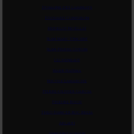
Domaine des Lambrays
Edouard Confuron
Hudelot Noëllat
Jean Marc Vincent
Jean-Pierre Guyon
Lecheneaut
Mark Haisma
Nicole Lamarche
Pierre-Olivier Garcia
Prieure Roch
Theo Dancer Roc Breia
Arlaud
Arnoux-Lachaux