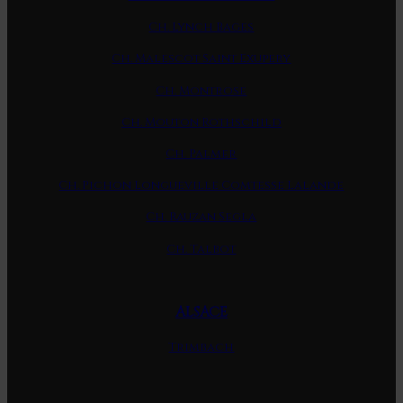
Ch. Lynch Bages
Ch. Malescot Saint Exupery
Ch. Montrose
Ch. Mouton Rothschild
Ch. Palmer
Ch. Pichon Longueville Comtesse Lalande
Ch. Rauzan Segla
Ch. Talbot
ALSACE
Trimbach