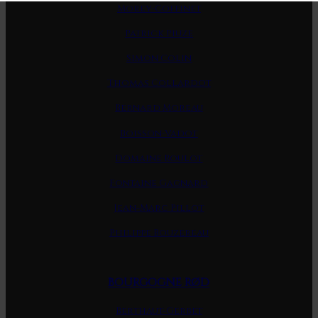
Morey-Coffinet
Patrick Piuze
Simon Colin
Thomas Collardot
Bernard Moreau
Boisson-Vadot
Domaine Roulot
Fontaine Gagnard
Jean-Marc Pillot
Philippe Bouzereau
BOURGOGNE RØD
Berthaut-Gerbet