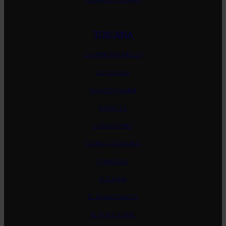
TOSCANA
Gianni Brunelli
Le Chiuse
Mastrojanni
Baricci
Cerbaiona
Conti Costanti
Fontodi
Fuligni
Il Marroneto
Il Poggione