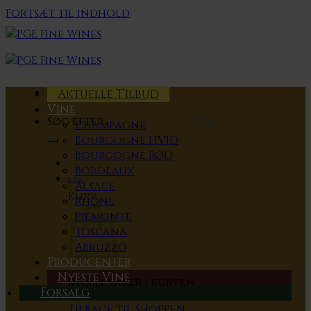
Fortsæt til indhold
Aktuelle Tilbud
Vine
Søg efter:
Champagne
Bourgogne HVID
Bourgogne RØD
Bordeaux
0
Kr.
Alsace
Kurv
Rhone
Piemonte
Toscana
Abruzzo
Producenter
Nyeste Vine
Ingen varer i kurven.
Forsalg
Tilbage til shoppen