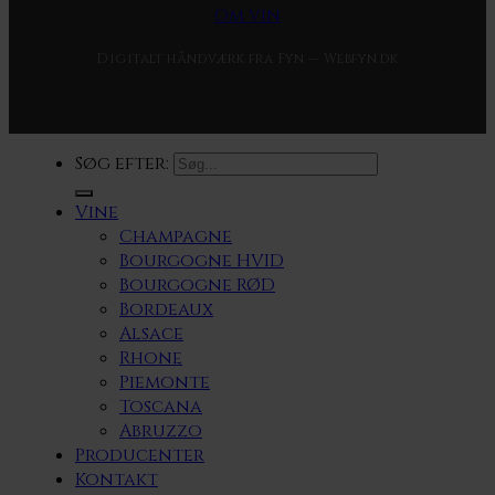
Om vin
Digitalt håndværk fra Fyn — Webfyn.dk
Søg efter:
Vine
Champagne
Bourgogne HVID
Bourgogne RØD
Bordeaux
Alsace
Rhone
Piemonte
Toscana
Abruzzo
Producenter
Kontakt