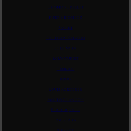
Dhondt-Grellet
Piper Heidsieck
Savart
Billecart Salmon
Bollinger
Egly-Ouriet
Henriot
Krug
Louis Roederer
Moet & Chandon
Perrier Jouet
Pol Roger
Ruinart