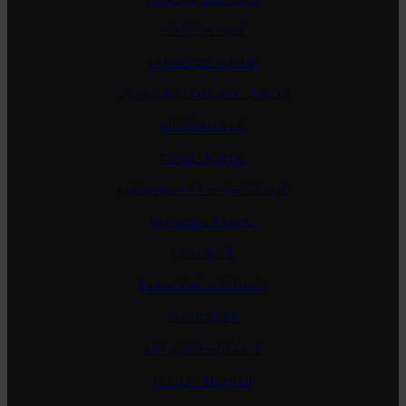
Clos de Tart
Comte de Vogue
Coquard Loison Fleurot
De Montille
Denis Mortet
Domaine de la Vougeraie
Domaine Trapet
Duroché
Francois Bertheau
G. Roumier
Georges Noellat
Hubert Lignier