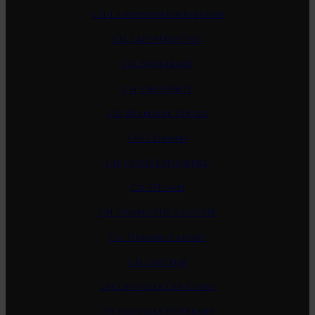
Ch. La Mission Haut-Brion
Ch. Lafon Rochet
Ch. Suduiraut
Ch. Trotanoy
Ch. Branaire Ducru
Ch. Climens
Ch. Cos D Estournel
Ch. D'Issan
Ch. Grand Puy Lacoste
Ch. Gruaud Larose
Ch. Lafleur
Ch. Leoville Las-Cases
Ch. Leoville Poyferre