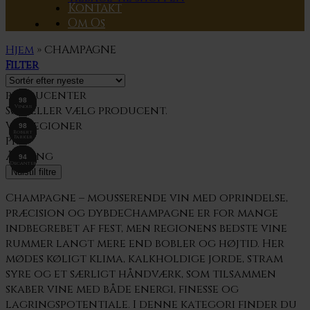
Kontakt
Om Os
Hjem
»
CHAMPAGNE
Filter
producenter
92+
93
93
94
96+
92
94
96
94
95
96
96
93
93
97
95
96
98
Robert
Robert
Robert
Robert
Decanter
Decanter
Decanter
Decanter
Vinous
Vinous
Vinous
Vinous
Vinous
Vinous
Vinous
Vinous
Vinous
Vinous
Søg eller vælg
producent.
Parker
Parker
Parker
Parker
Vinregioner
94+
95
97
97
95
95
96
95
95
95
97
94
96
97
96
98
93
Robert
Robert
Robert
Robert
Robert
Robert
Robert
Robert
Robert
James
James
James
Wine
Wine
Wine
Wine
Decanter
Pris
Spectator
Spectator
Spectator
Spectator
Suckling
Suckling
Suckling
Parker
Parker
Parker
Parker
Parker
Parker
Parker
Parker
Parker
Årgang
96
97
95
96
94
98
98
96
96
94
James
James
James
James
James
James
Wine
Decanter
Decanter
Decanter
Spectator
Suckling
Suckling
Suckling
Suckling
Suckling
Suckling
Nulstil filtre
Champagne – mousserende vin med oprindelse,
præcision og dybdeChampagne er for mange
indbegrebet af fest, men regionens bedste vine
rummer langt mere end bobler og højtid. Her
mødes køligt klima, kalkholdige jorde, stram
syre og et særligt håndværk, som tilsammen
skaber vine med både energi, finesse og
lagringspotentiale. I denne kategori finder du