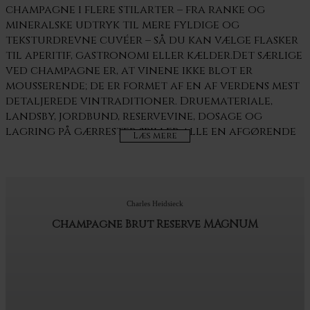
champagne i flere stilarter – fra ranke og
mineralske udtryk til mere fyldige og
teksturdrevne cuvéer – så du kan vælge flasker
til aperitif, gastronomi eller kælder.Det særlige
ved champagne er, at vinene ikke blot er
mousserende; de er formet af en af verdens mest
detaljerede vintraditioner. Druemateriale,
landsby, jordbund, reservevine, dosage og
lagring på gærrester spiller alle en afgørende
rolle. Derfor kan to champagner være vidt
forskellige, selv når de kommer fra samme
overordnede region.Regionen Champagne og
dens vigtigste områderChampagne ligger i det
Charles Heidsieck
nordøstlige Frankrig, hvor det kølige klima
giver druer med moderat modenhed og høj
Champagne Brut Reserve MAGNUM
naturlig syre. Netop denne syre er en af
grundstenene i vinens friskhed og evne til at
udvikle sig over tid. Samtidig er undergrunden
mange steder præget af kalk og kridt, som ofte
forbindes med vinens spændstighed, salte