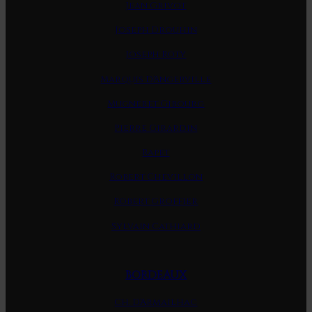
Jean Grivot
Joseph Drouhin
Joseph Roty
Marquis D'Angerville
Mugneret Gibourg
Pierre Girardin
Rapet
Robert Chevillon
Robert Groffier
Sylvain Cathiard
BORDEAUX
Ch. D'Armailhac