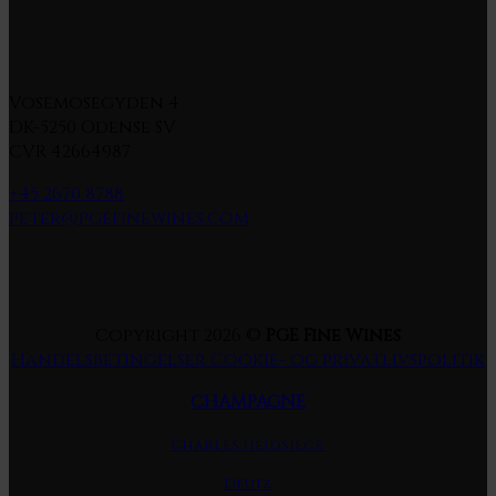
Vosemosegyden 4
DK-5250 Odense SV
CVR 42664987
+45 2670 8788
peter@pgefinewines.com
Copyright 2026 ©
PGE Fine Wines
Handelsbetingelser
Cookie- og privatlivspolitik
CHAMPAGNE
Charles Heidsieck
Deutz