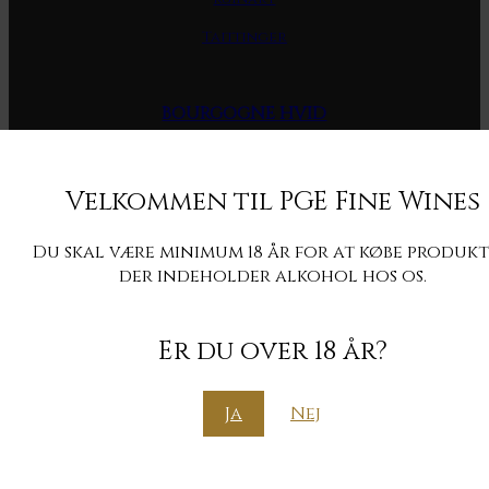
Taittinger
BOURGOGNE HVID
Antoine Jobard
Velkommen til PGE Fine Wines
Bachelet-Monnot
Bernard Bonin
Du skal være minimum 18 år for at købe produkt
Coffinet-Duvernay
der indeholder alkohol hos os.
Henri Germain
Er du over 18 år?
Jacques Carillon
Lamy-Caillat
Ja
Nej
Laurent Tribut
Michel Bouzereau