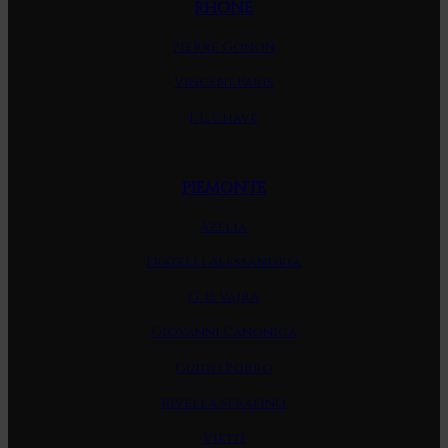
RHONE
Pierre Gonon
Vincent Paris
J. L. Chave
PIEMONTE
Azelia
Fratelli Alessandria
G. D. Vajra
Giovanni Canonica
Guido Porro
Rivella Serafino
Vietti