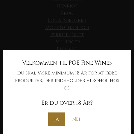
Henriot
Krug
Louis Roederer
Moet & Chandon
Perrier Jouet
Pol Roger
Ruinart
Taittinger
Velkommen til PGE Fine Wines
Du skal være minimum 18 år for at købe
BOURGOGNE HVID
produkter, der indeholder alkohol hos
Antoine Jobard
os.
Bachelet-Monnot
Bernard Bonin
Er du over 18 år?
Coffinet-Duvernay
Henri Germain
Jacques Carillon
Ja
Nej
Lamy-Caillat
Laurent Tribut