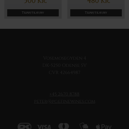
500
480
Kr.
Kr.
Tilføj til kurv
Tilføj til kurv
Vosemosegyden 4
DK-5250 Odense SV
CVR 42664987
+45 2670 8788
peter@pgefinewines.com