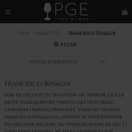
Fortsæt
til
indhold
Hjem
»
PIEMONTE
»
Francesco Rinaldi
FILTER
Francesco Rinaldi
Som en hyldest til tradition og terroir, ligger
dette familiedrevet vinhus i det frugtbare
landskab i Barolo, Piemonte. Vinhuset hedder
Francesco Rinaldi og udover at repræsentere
en historisk tilgang til vinproduktion, er det et
strålende eksempel på, hvad en respekt for