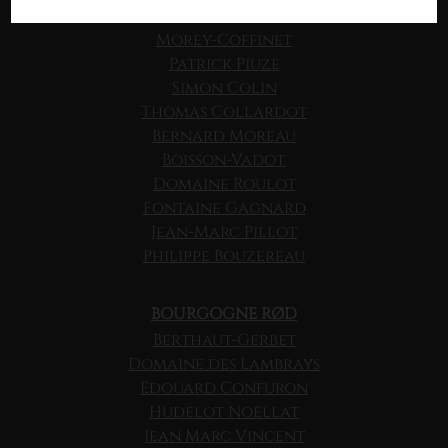
Michel Bouzereau
Morey-Coffinet
Patrick Piuze
Simon Colin
Thomas Collardot
Bernard Moreau
Boisson-Vadot
Domaine Roulot
Fontaine Gagnard
Jean-Marc Pillot
Philippe Bouzereau
BOURGOGNE RØD
Berthaut-Gerbet
Domaine des Lambrays
Edouard Confuron
Hudelot Noëllat
Jean Marc Vincent