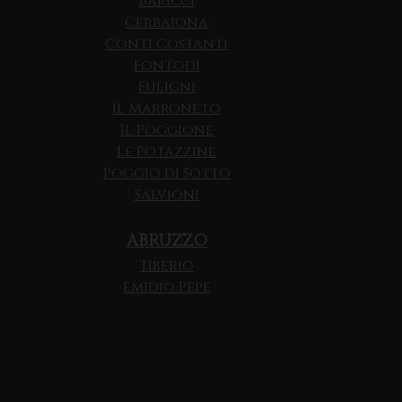
Baricci
Cerbaiona
Conti Costanti
Fontodi
Fuligni
Il Marroneto
Il Poggione
Le Potazzine
Poggio di Sotto
Salvioni
ABRUZZO
Tiberio
Emidio Pepe