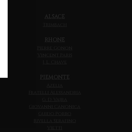
ALSACE
Trimbach
RHONE
Pierre Gonon
Vincent Paris
J. L. Chave
PIEMONTE
Azelia
Fratelli Alessandria
G. D. Vajra
Giovanni Canonica
Guido Porro
Rivella Serafino
Vietti