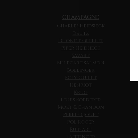
CHAMPAGNE
Charles Heidsieck
Deutz
Dhondt-Grellet
Piper Heidsieck
Savart
Billecart Salmon
Bollinger
Egly-Ouriet
Henriot
Krug
Louis Roederer
Moet & Chandon
Perrier Jouet
Pol Roger
Ruinart
Taittinger