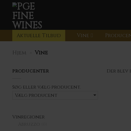
Fortsæt
til
Søg
efter:
indhold
Aktuelle Tilbud
Vine
Produce
Hjem
»
Vine
producenter
Der blev 
Søg eller vælg
producent.
Vælg producent
Vinregioner
Abruzzo
(0)