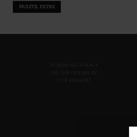
Nulstil filtre
Vosemosegyden 4
DK-5250 Odense SV
CVR 42664987