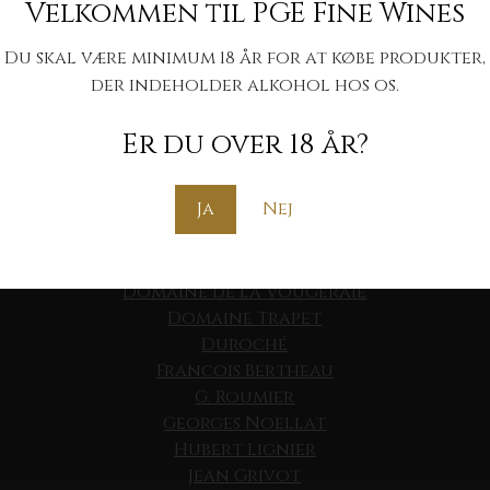
Velkommen til PGE Fine Wines
Prieure Roch
Du skal være minimum 18 år for at købe produkter,
Theo Dancer Roc Breia
der indeholder alkohol hos os.
Arlaud
Arnoux-Lachaux
Er du over 18 år?
Clos de Tart
Comte de Vogue
Ja
Nej
Coquard Loison Fleurot
De Montille
Denis Mortet
Domaine de la Vougeraie
Domaine Trapet
Duroché
Francois Bertheau
G. Roumier
Georges Noellat
Hubert Lignier
Jean Grivot