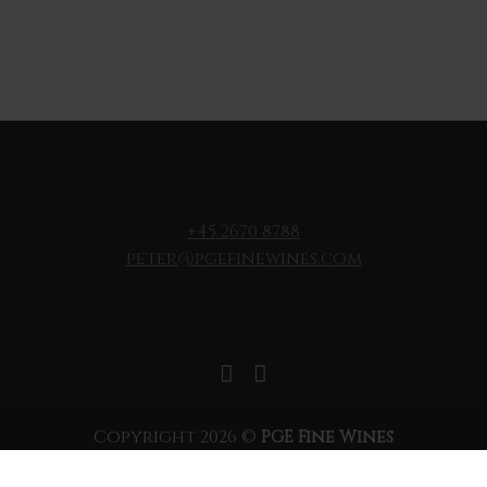
+45 2670 8788
peter@pgefinewines.com
Copyright 2026 ©
PGE Fine Wines
Handelsbetingelser
Cookie- og privatlivspolitik