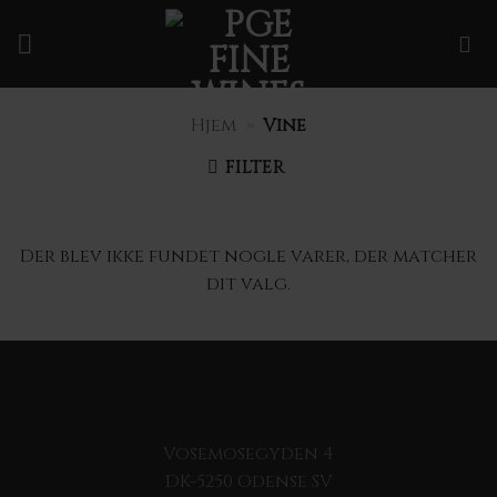
Fortsæt
til
indhold
Hjem
»
Vine
FILTER
Der blev ikke fundet nogle varer, der matcher
dit valg.
Vosemosegyden 4
DK-5250 Odense SV