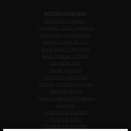
BOURGOGNE RØD
Berthaut-Gerbet
Domaine des Lambrays
Edouard Confuron
Hudelot Noëllat
Jean Marc Vincent
Jean-Pierre Guyon
Lecheneaut
Mark Haisma
Nicole Lamarche
Pierre-Olivier Garcia
Prieure Roch
Theo Dancer Roc Breia
Arlaud
Arnoux-Lachaux
Clos de Tart
Comte de Vogue