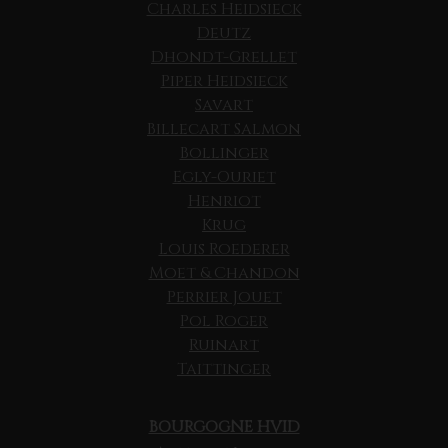
Charles Heidsieck
Deutz
Dhondt-Grellet
Piper Heidsieck
Savart
Billecart Salmon
Bollinger
Egly-Ouriet
Henriot
Krug
Louis Roederer
Moet & Chandon
Perrier Jouet
Pol Roger
Ruinart
Taittinger
BOURGOGNE HVID