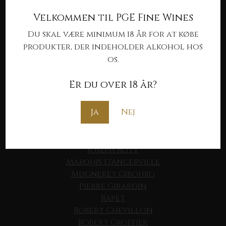
Coquard Loison Fleurot
Velkommen til PGE Fine Wines
De Montille
Denis Mortet
Du skal være minimum 18 år for at købe
Domaine de la Vougeraie
produkter, der indeholder alkohol hos
Domaine Trapet
os.
Duroché
Francois Bertheau
Er du over 18 år?
G. Roumier
Georges Noellat
Ja
Nej
Hubert Lignier
Jean Grivot
Joseph Drouhin
Joseph Roty
Marquis D'Angerville
Mugneret Gibourg
Pierre Girardin
Rapet
Robert Chevillon
Robert Groffier