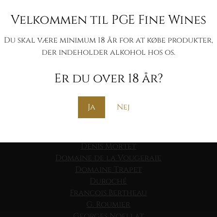
Copyright 2026 ©
PGE Fine Wines
Velkommen til PGE Fine Wines
Handelsbetingelser
Cookie- og privatlivspolitik
Du skal være minimum 18 år for at købe produkter,
der indeholder alkohol hos os.
Prieure Roch
Theo Dancer Roc Breia
Er du over 18 år?
Arlaud
Arnoux-Lachaux
Clos de Tart
Ja
Nej
Comte de Vogue
Coquard Loison Fleurot
De Montille
Denis Mortet
Domaine de la Vougeraie
Domaine Trapet
Duroché
Francois Bertheau
G. Roumier
Georges Noellat