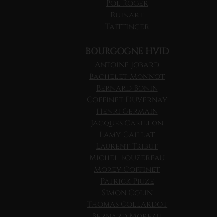
Pol Roger
Ruinart
Taittinger
BOURGOGNE HVID
Antoine Jobard
Bachelet-Monnot
Bernard Bonin
Coffinet-Duvernay
Henri Germain
Jacques Carillon
Lamy-Caillat
Laurent Tribut
Michel Bouzereau
Morey-Coffinet
Patrick Piuze
Simon Colin
Thomas Collardot
Bernard Moreau