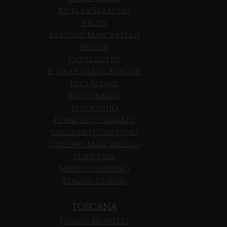
Rivella Serafino
Vietti
Bartolo Mascarello
Brovia
Cavallotto
E. Pira Chiara Boschis
Elio Altare
Elio Grasso
Fenocchio
Francesco Rinaldi
Giacomo Conterno
Giuseppe Mascarello
Luigi Pira
Nervi Conterno
Renato Corino
TOSCANA
Gianni Brunelli