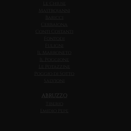
Le Chiuse
Mastrojanni
Baricci
Cerbaiona
Conti Costanti
Fontodi
Fuligni
Il Marroneto
Il Poggione
Le Potazzine
Poggio di Sotto
Salvioni
ABRUZZO
Tiberio
Emidio Pepe