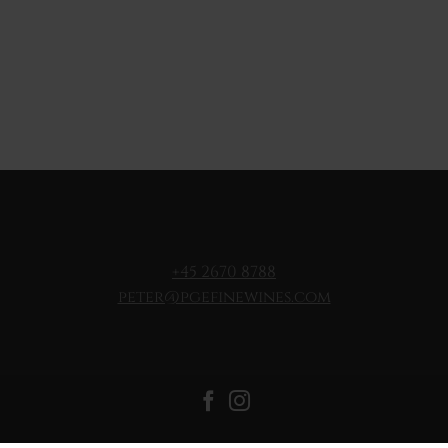
+45 2670 8788
peter@pgefinewines.com