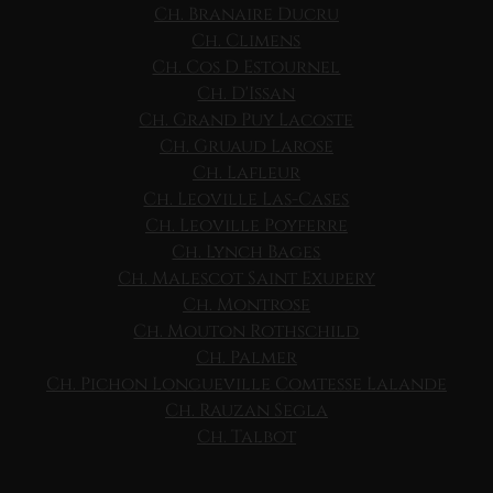
Ch. Branaire Ducru
Ch. Climens
Ch. Cos D Estournel
Ch. D'Issan
Ch. Grand Puy Lacoste
Ch. Gruaud Larose
Ch. Lafleur
Ch. Leoville Las-Cases
Ch. Leoville Poyferre
Ch. Lynch Bages
Ch. Malescot Saint Exupery
Ch. Montrose
Ch. Mouton Rothschild
Ch. Palmer
Ch. Pichon Longueville Comtesse Lalande
Ch. Rauzan Segla
Ch. Talbot