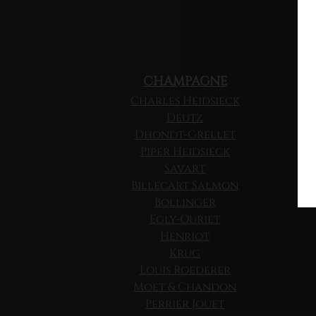
CHAMPAGNE
Charles Heidsieck
Deutz
Dhondt-Grellet
Piper Heidsieck
Savart
Billecart Salmon
Bollinger
Egly-Ouriet
Henriot
Krug
Louis Roederer
Moet & Chandon
Perrier Jouet