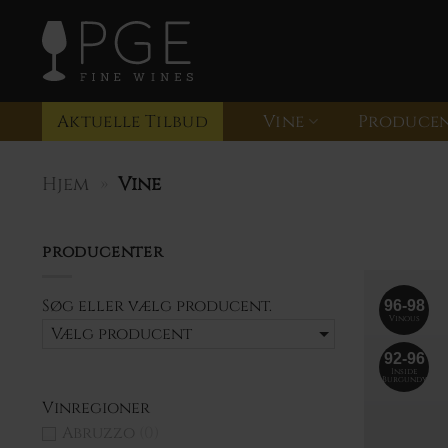
Fortsæt
til
Søg
efter:
indhold
Aktuelle Tilbud
Vine
Produce
Hjem
»
Vine
producenter
Søg eller vælg
producent.
96-98
Vinous
Vælg producent
92-96
Inside
Burgundy
Vinregioner
Abruzzo
(0)