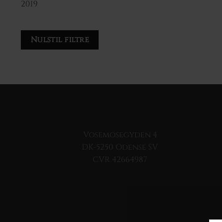
2019
Nulstil filtre
Vosemosegyden 4
DK-5250 Odense SV
CVR 42664987