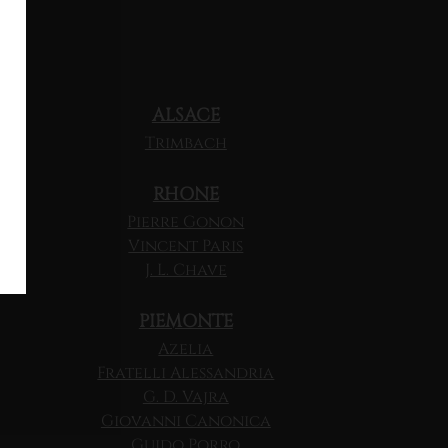
ALSACE
Trimbach
RHONE
Pierre Gonon
Vincent Paris
J. L. Chave
PIEMONTE
Azelia
Fratelli Alessandria
G. D. Vajra
Giovanni Canonica
Guido Porro