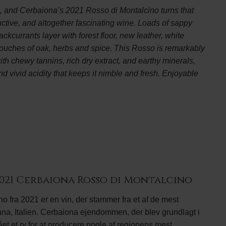
e, and Cerbaiona’s 2021 Rosso di Montalcino turns that
uctive, and altogether fascinating wine. Loads of sappy
ckcurrants layer with forest floor, new leather, white
d touches of oak, herbs and spice. This Rosso is remarkably
with chewy tannins, rich dry extract, and earthy minerals,
 and vivid acidity that keeps it nimble and fresh. Enjoyable
021 Cerbaiona Rosso di Montalcino
 fra 2021 er en vin, der stammer fra et af de mest
ana, Italien. Cerbaiona ejendommen, der blev grundlagt i
t et ry for at producere nogle af regionens mest