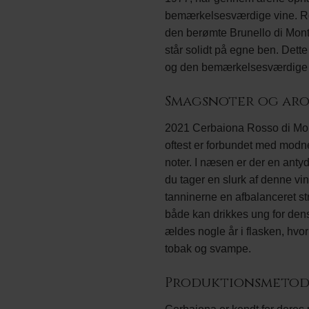
bemærkelsesværdige vine. Ross
den berømte Brunello di Mont
står solidt på egne ben. Det
og den bemærkelsesværdige kv
Smagsnoter og ar
2021 Cerbaiona Rosso di Monta
oftest er forbundet med modne 
noter. I næsen er der en antyd
du tager en slurk af denne vi
tanninerne en afbalanceret st
både kan drikkes ung for dens 
ældes nogle år i flasken, hvo
tobak og svampe.
Produktionsmetod