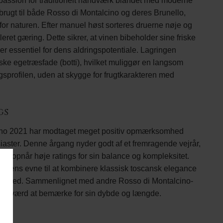
 passion for traditionelt håndværk blandet med moderne
 brugt til både Rosso di Montalcino og deres Brunello,
or naturen. Efter manuel høst sorteres druerne nøje og
ret gæring. Dette sikrer, at vinen bibeholder sine friske
 er essentiel for dens aldringspotentiale. Lagringen
nske egetræsfade (botti), hvilket muliggør en langsom
gsprofilen, uden at skygge for frugtkarakteren med
gs
ino 2021 har modtaget meget positiv opmærksomhed
aster. Denne årgang nyder godt af et fremragende vejrår,
, der opnår høje ratings for sin balance og kompleksitet.
 dens evne til at kombinere klassisk toscansk elegance
elighed. Sammenlignet med andre Rosso di Montalcino-
ona værd at bemærke for sin dybde og længde.