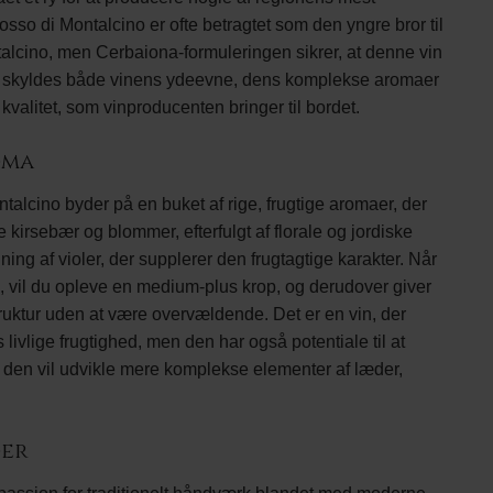
o di Montalcino er ofte betragtet som den yngre bror til
alcino, men Cerbaiona-formuleringen sikrer, at denne vin
te skyldes både vinens ydeevne, dens komplekse aromaer
alitet, som vinproducenten bringer til bordet.
oma
lcino byder på en buket af rige, frugtige aromaer, der
kirsebær og blommer, efterfulgt af florale og jordiske
ning af violer, der supplerer den frugtagtige karakter. Når
n, vil du opleve en medium-plus krop, og derudover giver
ruktur uden at være overvældende. Det er en vin, der
livlige frugtighed, men den har også potentiale til at
r den vil udvikle mere komplekse elementer af læder,
er