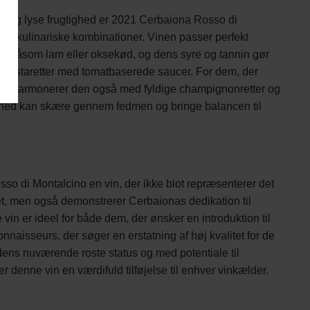
tur og lyse frugtighed er 2021 Cerbaiona Rosso di
kke kulinariske kombinationer. Vinen passer perfekt
r såsom lam eller oksekød, og dens syre og tannin gør
ige pastaretter med tomatbaserede saucer. For dem, der
ed, harmonerer den også med fyldige champignonretter og
khed kan skære gennem fedmen og bringe balancen til
sso di Montalcino en vin, der ikke blot repræsenterer det
t, men også demonstrerer Cerbaionas dedikation til
 vin er ideel for både dem, der ønsker en introduktion til
nnaisseurs, der søger en erstatning af høj kvalitet for de
dens nuværende roste status og med potentiale til
er denne vin en værdifuld tilføjelse til enhver vinkælder.