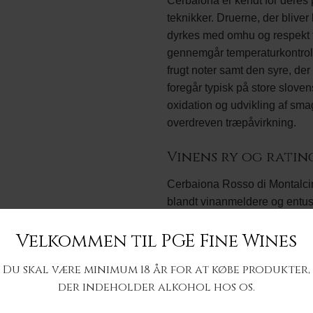
Cerbaiona er kendt for deres
teknikker. Druerne, der bliver
dyrkes med omhu og respekt f
gennemgår temperaturkontrolle
frugt noter samt den syre, der
foregår typisk på store slove
oxidation og udvikling af sma
overdreven træpåvirkning.
Vinens ry og ratin
Cerbaiona Rosso di Montalc
blandt vinanmeldere og entusi
hvilket har resulteret i en vin
Velkommen til PGE Fine Wines
Mange smagere hylder den for
med en tørstslukkende drikk
Du skal være minimum 18 år for at købe produkter,
vine fra samme år, er Cerbai
der indeholder alkohol hos os.
Madparring