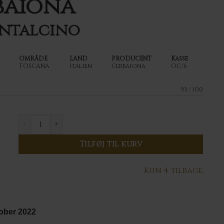
baiona
ontalcino
OMRÅDE
LAND
PRODUCENT
Kasse
TOSCANA
Italien
Cerbaiona
OC/6
93 / 100
2021 Cerbaiona Rosso di Montalcino antal
Tilføj til kurv
Kun 4 tilbage
tober 2022