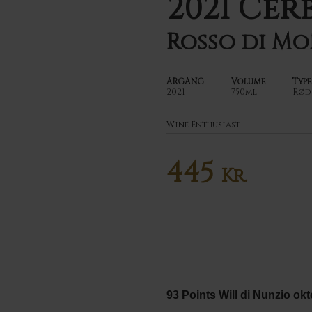
2021 Cer
Rosso di M
ÅRGANG
Volume
Type
2021
750ml
Rød
Wine Enthusiast
445
Kr.
93 Points Will di Nunzio ok