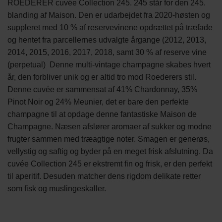
ROEDERER cuvée Collection 245. 245 står for den 245.
blanding af Maison. Den er udarbejdet fra 2020-høsten og
suppleret med 10 % af reservevinene opdrættet på træfade
og hentet fra parcellernes udvalgte årgange (2012, 2013,
2014, 2015, 2016, 2017, 2018, samt 30 % af reserve vine
(perpetual) Denne multi-vintage champagne skabes hvert
år, den forbliver unik og er altid tro mod Roederers stil.
Denne cuvée er sammensat af 41% Chardonnay, 35%
Pinot Noir og 24% Meunier, det er bare den perfekte
champagne til at opdage denne fantastiske Maison de
Champagne. Næsen afslører aromaer af sukker og modne
frugter sammen med træagtige noter. Smagen er generøs,
vellystig og saftig og byder på en meget frisk afslutning. Da
cuvée Collection 245 er ekstremt fin og frisk, er den perfekt
til aperitif. Desuden matcher dens rigdom delikate retter
som fisk og muslingeskaller.