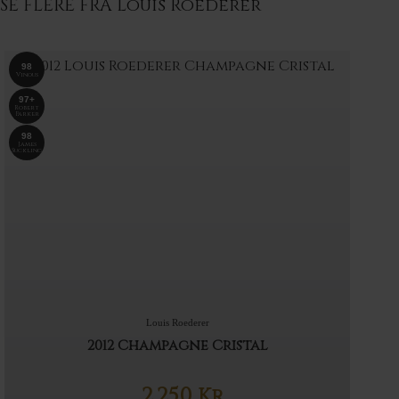
SE FLERE FRA Louis Roederer
98
Vinous
97+
Robert
Parker
98
James
Suckling
Louis Roederer
2012 Champagne Cristal
2.250
Kr.