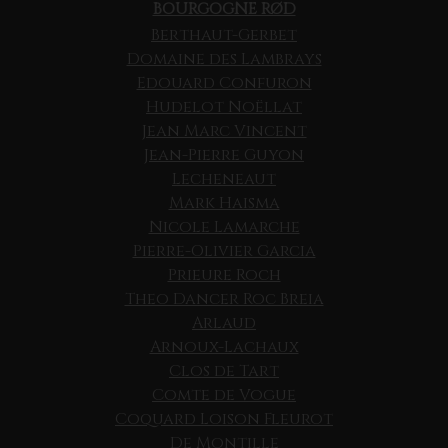
BOURGOGNE RØD
Berthaut-Gerbet
Domaine des Lambrays
Edouard Confuron
Hudelot Noëllat
Jean Marc Vincent
Jean-Pierre Guyon
Lecheneaut
Mark Haisma
Nicole Lamarche
Pierre-Olivier Garcia
Prieure Roch
Theo Dancer Roc Breia
Arlaud
Arnoux-Lachaux
Clos de Tart
Comte de Vogue
Coquard Loison Fleurot
De Montille