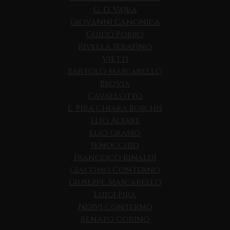
G. D. Vajra
Giovanni Canonica
Guido Porro
Rivella Serafino
Vietti
Bartolo Mascarello
Brovia
Cavallotto
E. Pira Chiara Boschis
Elio Altare
Elio Grasso
Fenocchio
Francesco Rinaldi
Giacomo Conterno
Giuseppe Mascarello
Luigi Pira
Nervi Conterno
Renato Corino