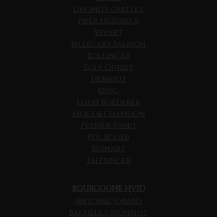
Dhondt-Grellet
Piper Heidsieck
Savart
Billecart Salmon
Bollinger
Egly-Ouriet
Henriot
Krug
Louis Roederer
Moet & Chandon
Perrier Jouet
Pol Roger
Ruinart
Taittinger
BOURGOGNE HVID
Antoine Jobard
Bachelet-Monnot