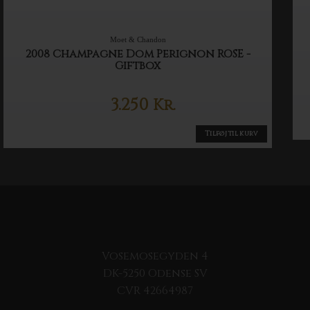
Moet & Chandon
2008 Champagne Dom Perignon ROSE -
Giftbox
3.250
Kr.
Tilføj til kurv
Vosemosegyden 4
DK-5250 Odense SV
CVR 42664987