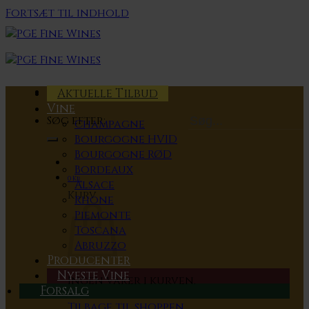
Fortsæt til indhold
Aktuelle Tilbud
Vine
Søg efter:
Champagne
Bourgogne HVID
Bourgogne RØD
Bordeaux
0
Kr.
Alsace
Kurv
Rhone
Piemonte
Toscana
Abruzzo
Producenter
Nyeste Vine
Ingen varer i kurven.
Forsalg
Tilbage til shoppen