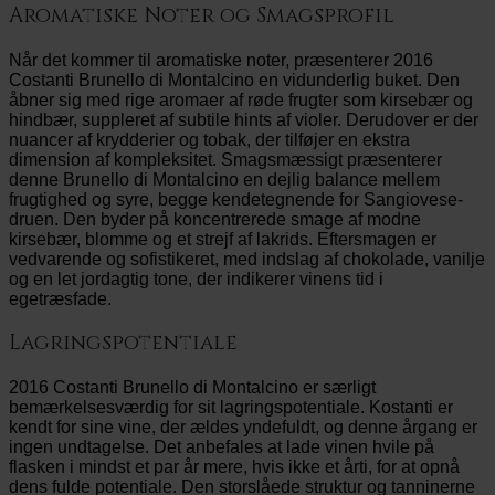
Aromatiske Noter og Smagsprofil
Når det kommer til aromatiske noter, præsenterer 2016
Costanti Brunello di Montalcino en vidunderlig buket. Den
åbner sig med rige aromaer af røde frugter som kirsebær og
hindbær, suppleret af subtile hints af violer. Derudover er der
nuancer af krydderier og tobak, der tilføjer en ekstra
dimension af kompleksitet. Smagsmæssigt præsenterer
denne Brunello di Montalcino en dejlig balance mellem
frugtighed og syre, begge kendetegnende for Sangiovese-
druen. Den byder på koncentrerede smage af modne
kirsebær, blomme og et strejf af lakrids. Eftersmagen er
vedvarende og sofistikeret, med indslag af chokolade, vanilje
og en let jordagtig tone, der indikerer vinens tid i
egetræsfade.
Lagringspotentiale
2016 Costanti Brunello di Montalcino er særligt
bemærkelsesværdig for sit lagringspotentiale. Kostanti er
kendt for sine vine, der ældes yndefuldt, og denne årgang er
ingen undtagelse. Det anbefales at lade vinen hvile på
flasken i mindst et par år mere, hvis ikke et årti, for at opnå
dens fulde potentiale. Den storslåede struktur og tanninerne