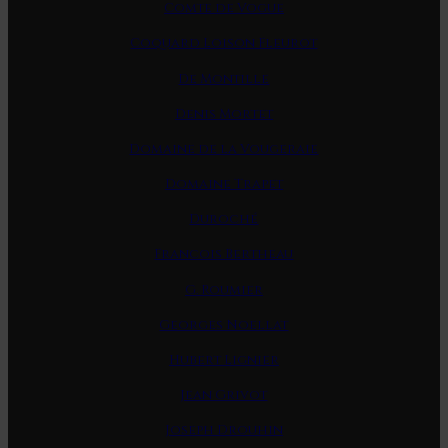
Comte de Vogue
Coquard Loison Fleurot
De Montille
Denis Mortet
Domaine de la Vougeraie
Domaine Trapet
Duroché
Francois Bertheau
G. Roumier
Georges Noellat
Hubert Lignier
Jean Grivot
Joseph Drouhin