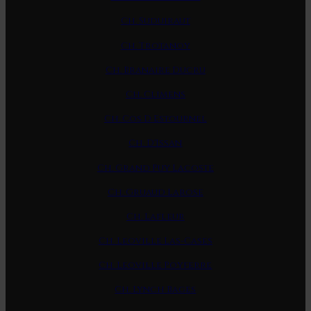
Ch. Suduiraut
Ch. Trotanoy
Ch. Branaire Ducru
Ch. Climens
Ch. Cos D Estournel
Ch. D'Issan
Ch. Grand Puy Lacoste
Ch. Gruaud Larose
Ch. Lafleur
Ch. Leoville Las-Cases
Ch. Leoville Poyferre
Ch. Lynch Bages