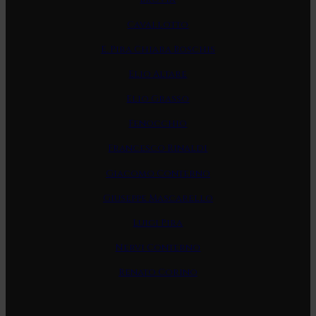
Cavallotto
E. Pira Chiara Boschis
Elio Altare
Elio Grasso
Fenocchio
Francesco Rinaldi
Giacomo Conterno
Giuseppe Mascarello
Luigi Pira
Nervi Conterno
Renato Corino