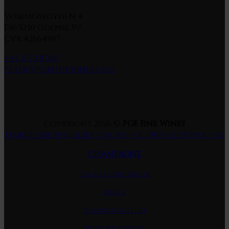
Vosemosegyden 4
DK-5250 Odense SV
CVR 42664987
+45 2670 8788
peter@pgefinewines.com
Copyright 2026 ©
PGE Fine Wines
Handelsbetingelser
Cookie- og privatlivspolitik
CHAMPAGNE
Charles Heidsieck
Deutz
Dhondt-Grellet
Piper Heidsieck