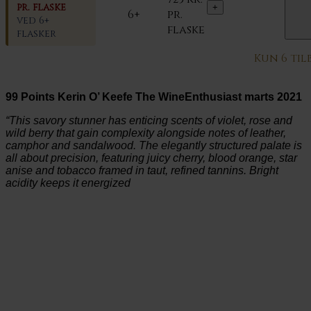
pr. flaske
6+
pr.
ved 6+
flaske
flasker
Kun 6 til
99 Points Kerin O’ Keefe The WineEnthusiast marts 2021
“This savory stunner has enticing scents of violet, rose and
wild berry that gain complexity alongside notes of leather,
camphor and sandalwood. The elegantly structured palate is
all about precision, featuring juicy cherry, blood orange, star
anise and tobacco framed in taut, refined tannins. Bright
acidity keeps it energized