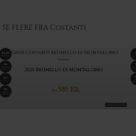
SE FLERE FRA Costanti
93-96
Vinous
Vi
Costanti
94
Robert
Ro
2020 Brunello di Montalcino
Parker
Pa
97
W
Decanter
Spe
585
Kr.
98
FRA
Wine
Enthusiast
Tilføj til kurv