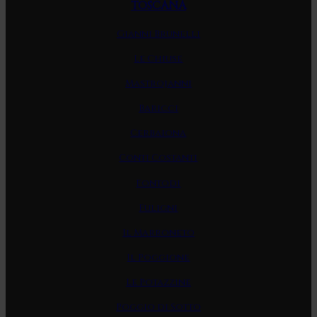
TOSCANA
Gianni Brunelli
Le Chiuse
Mastrojanni
Baricci
Cerbaiona
Conti Costanti
Fontodi
Fuligni
Il Marroneto
Il Poggione
Le Potazzine
Poggio di Sotto