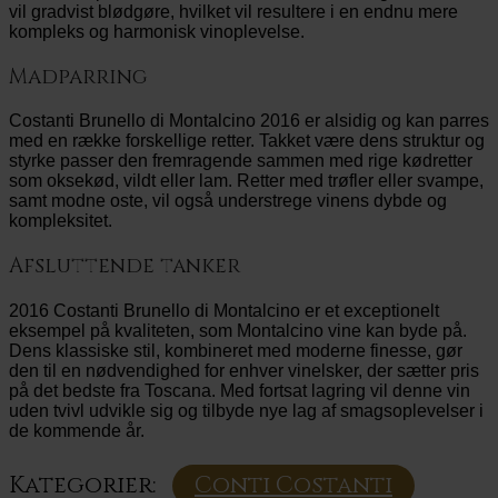
vil gradvist blødgøre, hvilket vil resultere i en endnu mere
kompleks og harmonisk vinoplevelse.
Madparring
Costanti Brunello di Montalcino 2016 er alsidig og kan parres
med en række forskellige retter. Takket være dens struktur og
styrke passer den fremragende sammen med rige kødretter
som oksekød, vildt eller lam. Retter med trøfler eller svampe,
samt modne oste, vil også understrege vinens dybde og
kompleksitet.
Afsluttende tanker
2016 Costanti Brunello di Montalcino er et exceptionelt
eksempel på kvaliteten, som Montalcino vine kan byde på.
Dens klassiske stil, kombineret med moderne finesse, gør
den til en nødvendighed for enhver vinelsker, der sætter pris
på det bedste fra Toscana. Med fortsat lagring vil denne vin
uden tvivl udvikle sig og tilbyde nye lag af smagsoplevelser i
de kommende år.
Kategorier:
Conti Costanti