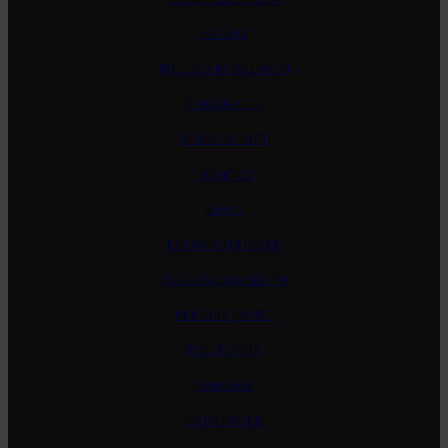
Savart
Billecart Salmon
Bollinger
Egly-Ouriet
Henriot
Krug
Louis Roederer
Moet & Chandon
Perrier Jouet
Pol Roger
Ruinart
Taittinger