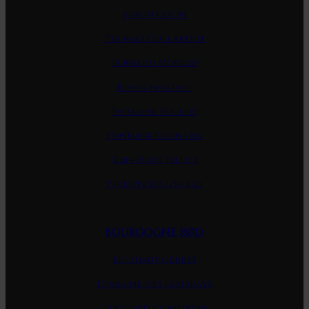
Simon Colin
Thomas Collardot
Bernard Moreau
Boisson-Vadot
Domaine Roulot
Fontaine Gagnard
Jean-Marc Pillot
Philippe Bouzereau
BOURGOGNE RØD
Berthaut-Gerbet
Domaine des Lambrays
Edouard Confuron