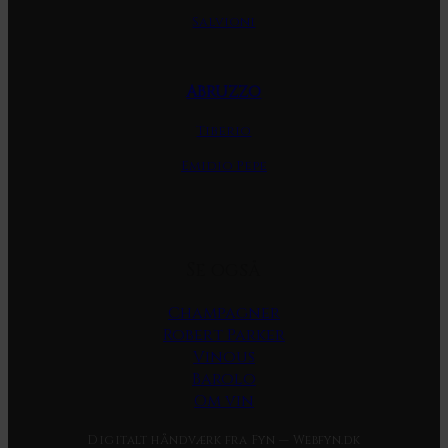
Salvioni
ABRUZZO
Tiberio
Emidio Pepe
Se også
Champagner
Robert Parker
Vinous
Barolo
Om vin
Digitalt håndværk fra Fyn — Webfyn.dk