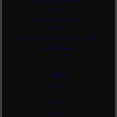
Ch. Malescot Saint Exupery
Ch. Montrose
Ch. Mouton Rothschild
Ch. Palmer
Ch. Pichon Longueville Comtesse Lalande
Ch. Rauzan Segla
Ch. Talbot
ALSACE
Trimbach
RHONE
Pierre Gonon