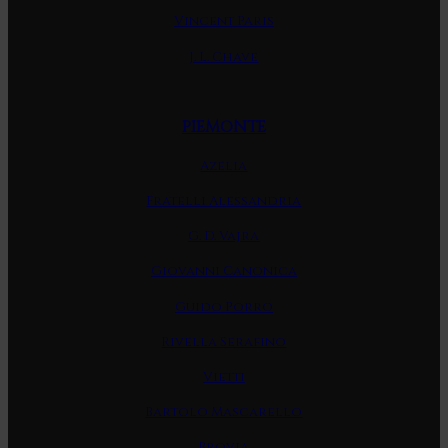
Vincent Paris
J. L. Chave
PIEMONTE
Azelia
Fratelli Alessandria
G. D. Vajra
Giovanni Canonica
Guido Porro
Rivella Serafino
Vietti
Bartolo Mascarello
Brovia