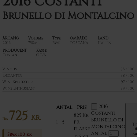
2016 Costanti
Brunello di Montalcino
ÅRGANG
Volume
Type
OMRÅDE
LAND
2016
750ml
Rød
TOSCANA
Italien
PRODUCENT
Kasse
Costanti
OC/6
Vinous
96 / 100
Decanter
98 / 100
Wine Spectator
97 / 100
Wine Enthusiast
99 / 100
2016
Antal
Pris
725
Costanti
825
Kr.
Kr.
Brunello di
FRA
1 - 5
pr.
Til
Montalcino
flaske
ti
antal
ku
Spar 100 kr
725
Kr.