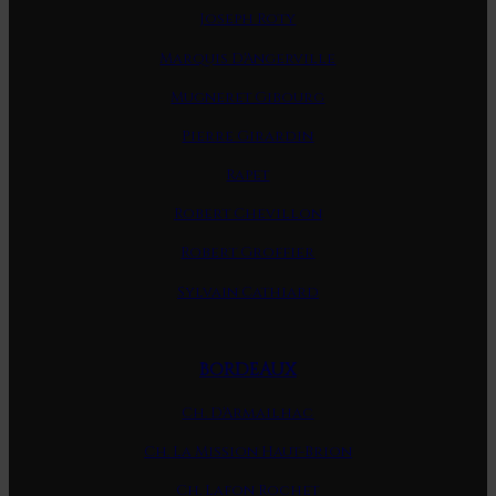
Joseph Roty
Marquis D'Angerville
Mugneret Gibourg
Pierre Girardin
Rapet
Robert Chevillon
Robert Groffier
Sylvain Cathiard
BORDEAUX
Ch. D'Armailhac
Ch. La Mission Haut-Brion
Ch. Lafon Rochet