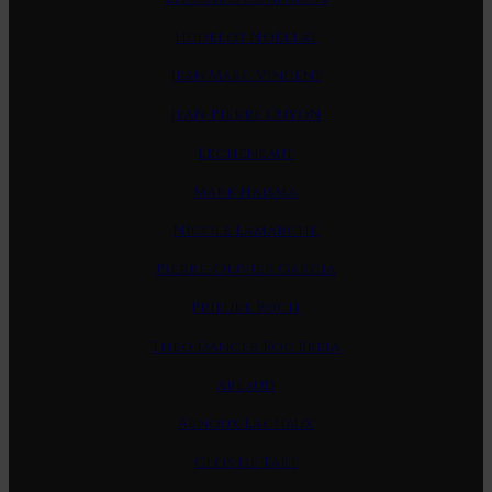
Hudelot Noëllat
Jean Marc Vincent
Jean-Pierre Guyon
Lecheneaut
Mark Haisma
Nicole Lamarche
Pierre-Olivier Garcia
Prieure Roch
Theo Dancer Roc Breia
Arlaud
Arnoux-Lachaux
Clos de Tart