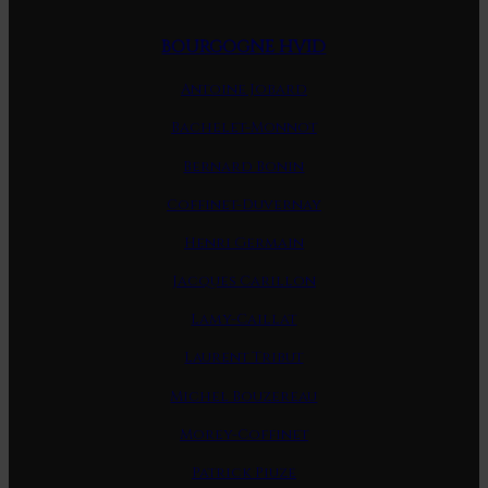
BOURGOGNE HVID
Antoine Jobard
Bachelet-Monnot
Bernard Bonin
Coffinet-Duvernay
Henri Germain
Jacques Carillon
Lamy-Caillat
Laurent Tribut
Michel Bouzereau
Morey-Coffinet
Patrick Piuze