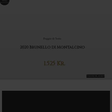
Wine
Enthusiast
Poggio di Sotto
2020 Brunello di Montalcino
1.525
Kr.
Tilføj til kurv