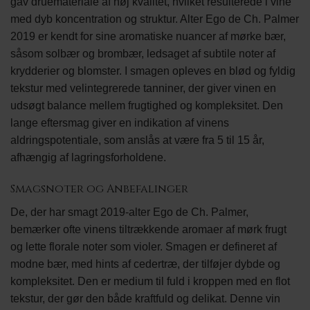
gav druemateriale af høj kvalitet, hvilket resulterede i vine
med dyb koncentration og struktur. Alter Ego de Ch. Palmer
2019 er kendt for sine aromatiske nuancer af mørke bær,
såsom solbær og brombær, ledsaget af subtile noter af
krydderier og blomster. I smagen opleves en blød og fyldig
tekstur med velintegrerede tanniner, der giver vinen en
udsøgt balance mellem frugtighed og kompleksitet. Den
lange eftersmag giver en indikation af vinens
aldringspotentiale, som anslås at være fra 5 til 15 år,
afhængig af lagringsforholdene.
Smagsnoter og Anbefalinger
De, der har smagt 2019-alter Ego de Ch. Palmer,
bemærker ofte vinens tiltrækkende aromaer af mørk frugt
og lette florale noter som violer. Smagen er defineret af
modne bær, med hints af cedertræ, der tilføjer dybde og
kompleksitet. Den er medium til fuld i kroppen med en flot
tekstur, der gør den både kraftfuld og delikat. Denne vin