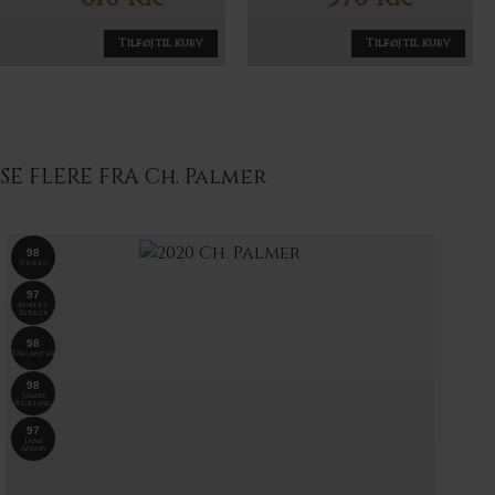
Tilføj til kurv
Tilføj til kurv
SE FLERE FRA Ch. Palmer
98
Vinous
97
Robert
Parker
98
Decanter
98
James
Suckling
97
Jane
Anson