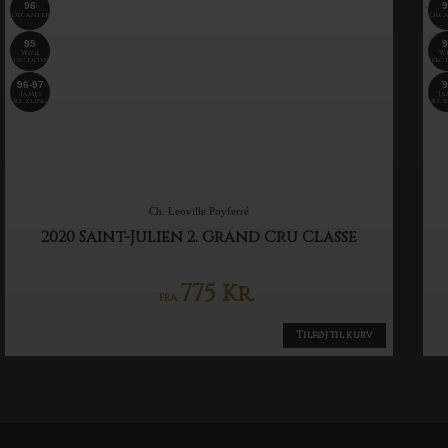
96
9
Decanter
Deca
95
9
Wine
Wi
Spectator
Spec
96-97
9
James
Ja
Suckling
Suck
Ch. Leoville Poyferré
2020 Saint-Julien 2. Grand Cru Classe
775
Kr.
FRA
Tilføj til kurv