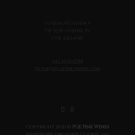
Vosemosegyden 4
DK-5250 Odense SV
CVR 42664987
+45 2670 8788
peter@pgefinewines.com
Copyright 2026 ©
PGE Fine Wines
Handelsbetingelser
Cookie- og