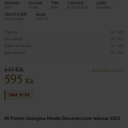
ÅRGANG
Volume
Type
OMRÅDE
LAND
2019
750ml
Rød
BORDEAUX
Frankrig
PRODUCENT
Kasse
Ch. Palmer
OWC/6
Vinous
94 / 100
Decanter
95 / 100
James Suckling
96 / 100
Jane Anson
93 / 100
645
Kr.
Ikke på lager
595
Den
Kr.
oprindelige
Den
pris
aktuelle
Spar 50 kr
var:
pris
645 Kr..
er:
595 Kr..
95 Points Georgina Hindle Decanter.com februar 2022