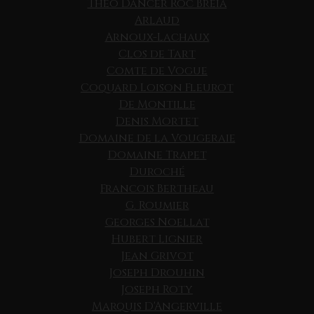
Theo Dancer Roc Breia
Arlaud
Arnoux-Lachaux
Clos de Tart
Comte de Vogue
Coquard Loison Fleurot
De Montille
Denis Mortet
Domaine de la Vougeraie
Domaine Trapet
Duroché
Francois Bertheau
G. Roumier
Georges Noellat
Hubert Lignier
Jean Grivot
Joseph Drouhin
Joseph Roty
Marquis D'Angerville