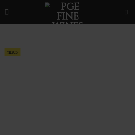
Fortsæt
til
indhold
TILBUD!