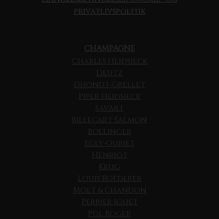
privatlivspolitik
CHAMPAGNE
Charles Heidsieck
Deutz
Dhondt-Grellet
Piper Heidsieck
Savart
Billecart Salmon
Bollinger
Egly-Ouriet
Henriot
Krug
Louis Roederer
Moet & Chandon
Perrier Jouet
Pol Roger