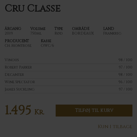
Cru Classe
ÅRGANG
Volume
Type
OMRÅDE
LAND
2019
750ml
Rød
BORDEAUX
Frankrig
PRODUCENT
Kasse
Ch. Montrose
OWC/6
Vinous
98 / 100
Robert Parker
97 / 100
Decanter
98 / 100
Wine Spectator
96 / 100
James Suckling
97 / 100
1.495
Tilføj til kurv
Kr.
Kun 1 tilbage