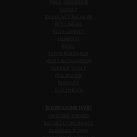
Piper Heidsieck
Savart
Billecart Salmon
Bollinger
Egly-Ouriet
Henriot
Krug
Louis Roederer
Moet & Chandon
Perrier Jouet
Pol Roger
Ruinart
Taittinger
BOURGOGNE HVID
Antoine Jobard
Bachelet-Monnot
Bernard Bonin