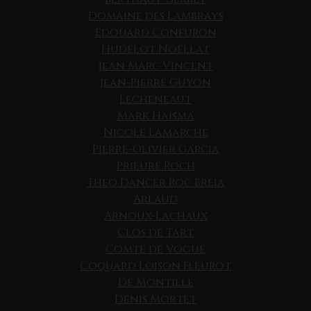
Domaine des Lambrays
Edouard Confuron
Hudelot Noëllat
Jean Marc Vincent
Jean-Pierre Guyon
Lecheneaut
Mark Haisma
Nicole Lamarche
Pierre-Olivier Garcia
Prieure Roch
Theo Dancer Roc Breia
Arlaud
Arnoux-Lachaux
Clos de Tart
Comte de Vogue
Coquard Loison Fleurot
De Montille
Denis Mortet