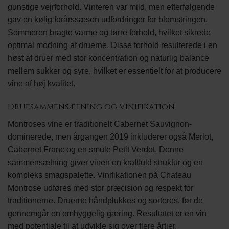
gunstige vejrforhold. Vinteren var mild, men efterfølgende
gav en kølig forårssæson udfordringer for blomstringen.
Sommeren bragte varme og tørre forhold, hvilket sikrede
optimal modning af druerne. Disse forhold resulterede i en
høst af druer med stor koncentration og naturlig balance
mellem sukker og syre, hvilket er essentielt for at producere
vine af høj kvalitet.
Druesammensætning og Vinifikation
Montroses vine er traditionelt Cabernet Sauvignon-
dominerede, men årgangen 2019 inkluderer også Merlot,
Cabernet Franc og en smule Petit Verdot. Denne
sammensætning giver vinen en kraftfuld struktur og en
kompleks smagspalette. Vinifikationen på Chateau
Montrose udføres med stor præcision og respekt for
traditionerne. Druerne håndplukkes og sorteres, før de
gennemgår en omhyggelig gæring. Resultatet er en vin
med potentiale til at udvikle sig over flere årtier.