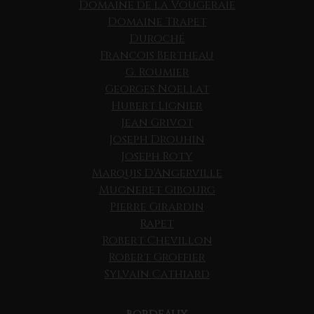
Domaine de la Vougeraie
Domaine Trapet
Duroché
Francois Bertheau
G. Roumier
Georges Noellat
Hubert Lignier
Jean Grivot
Joseph Drouhin
Joseph Roty
Marquis D'Angerville
Mugneret Gibourg
Pierre Girardin
Rapet
Robert Chevillon
Robert Groffier
Sylvain Cathiard