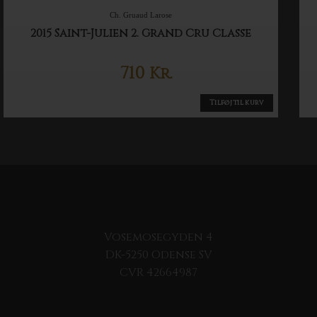
Ch. Gruaud Larose
2015 Saint-Julien 2. Grand Cru Classe
710
Kr.
Tilføj til kurv
Vosemosegyden 4
DK-5250 Odense SV
CVR 42664987