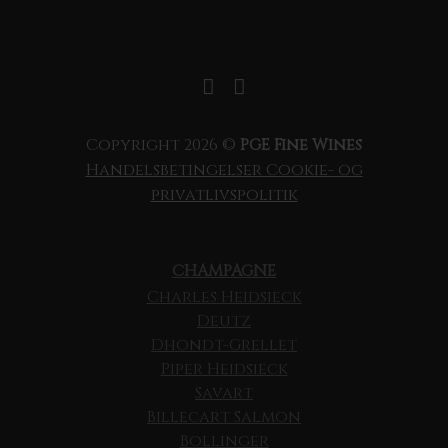
Copyright 2026 ©
PGE Fine Wines
Handelsbetingelser
Cookie- og
privatlivspolitik
CHAMPAGNE
Charles Heidsieck
Deutz
Dhondt-Grellet
Piper Heidsieck
Savart
Billecart Salmon
Bollinger