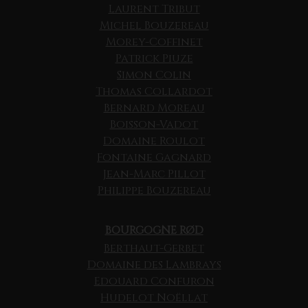
Laurent Tribut
Michel Bouzereau
Morey-Coffinet
Patrick Piuze
Simon Colin
Thomas Collardot
Bernard Moreau
Boisson-Vadot
Domaine Roulot
Fontaine Gagnard
Jean-Marc Pillot
Philippe Bouzereau
BOURGOGNE RØD
Berthaut-Gerbet
Domaine des Lambrays
Edouard Confuron
Hudelot Noëllat