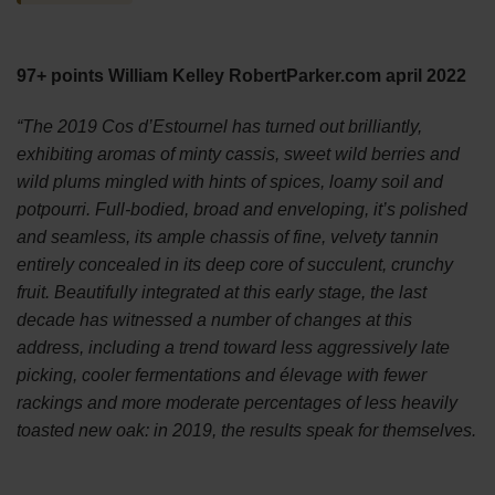
pris
1.295 Kr..
er:
1.150 Kr..
97+ points William Kelley RobertParker.com april 2022
“The 2019 Cos d’Estournel has turned out brilliantly,
exhibiting aromas of minty cassis, sweet wild berries and
wild plums mingled with hints of spices, loamy soil and
potpourri. Full-bodied, broad and enveloping, it’s polished
and seamless, its ample chassis of fine, velvety tannin
entirely concealed in its deep core of succulent, crunchy
fruit. Beautifully integrated at this early stage, the last
decade has witnessed a number of changes at this
address, including a trend toward less aggressively late
picking, cooler fermentations and élevage with fewer
rackings and more moderate percentages of less heavily
toasted new oak: in 2019, the results speak for themselves.