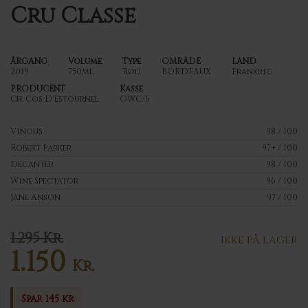
Cru Classe
ÅRGANG
Volume
Type
OMRÅDE
LAND
2019
750ml
Rød
BORDEAUX
Frankrig
PRODUCENT
Kasse
Ch. Cos D'Estournel
OWC/6
Vinous
98 / 100
Robert Parker
97+ / 100
Decanter
98 / 100
Wine Spectator
96 / 100
Jane Anson
97 / 100
1.295
Kr.
Ikke på lager
1.150
Den
Kr.
oprindelige
Den
pris
aktuelle
Spar 145 kr
var: