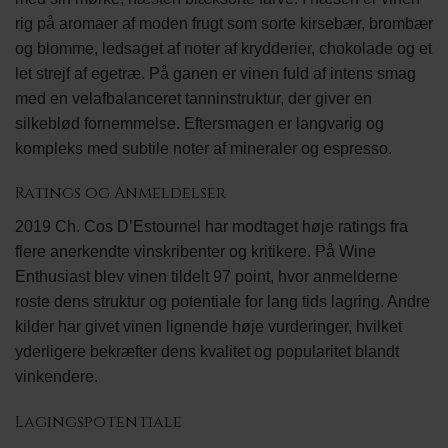
rig på aromaer af moden frugt som sorte kirsebær, brombær
og blomme, ledsaget af noter af krydderier, chokolade og et
let strejf af egetræ. På ganen er vinen fuld af intens smag
med en velafbalanceret tanninstruktur, der giver en
silkeblød fornemmelse. Eftersmagen er langvarig og
kompleks med subtile noter af mineraler og espresso.
Ratings og Anmeldelser
2019 Ch. Cos D’Estournel har modtaget høje ratings fra
flere anerkendte vinskribenter og kritikere. På Wine
Enthusiast blev vinen tildelt 97 point, hvor anmelderne
roste dens struktur og potentiale for lang tids lagring. Andre
kilder har givet vinen lignende høje vurderinger, hvilket
yderligere bekræfter dens kvalitet og popularitet blandt
vinkendere.
Lagingspotentiale