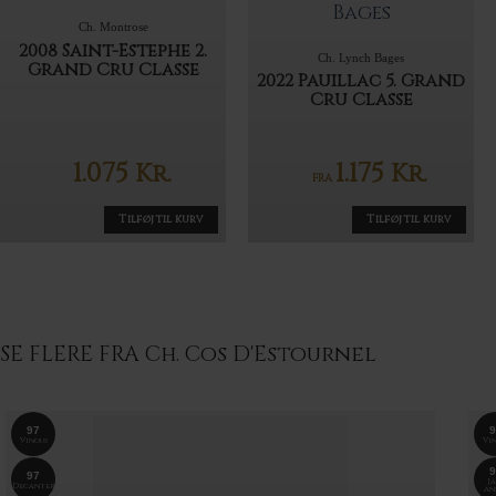
Ch. Montrose
2008 Saint-Estephe 2.
Ch. Lynch Bages
Grand Cru Classe
2022 Pauillac 5. Grand
Cru Classe
1.075
1.175
Kr.
Kr.
FRA
Tilføj til kurv
Tilføj til kurv
SE FLERE FRA Ch. Cos D'Estournel
97
9
Vinous
Vin
9
97
Ja
Decanter
An