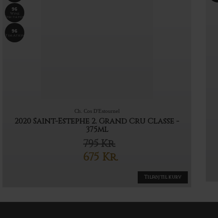
96
Wine
Spectator
96
Tim Atkin
Ch. Cos D'Estournel
2020 Saint-Estephe 2. Grand Cru Classe -
375ml
795
Kr.
Den
675
Kr.
oprindelige
Den
pris
aktuelle
Tilføj til kurv
var:
pris
795 Kr..
er:
675 Kr..