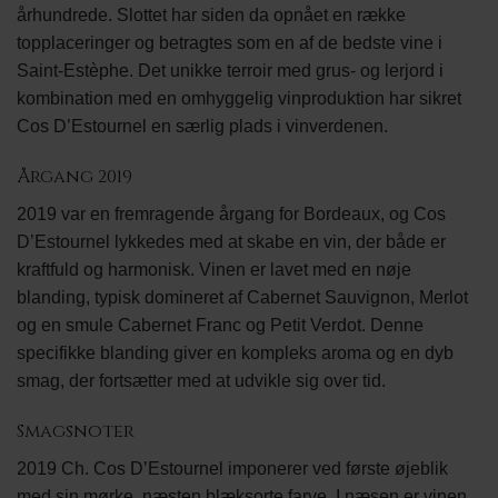
århundrede. Slottet har siden da opnået en række
topplaceringer og betragtes som en af de bedste vine i
Saint-Estèphe. Det unikke terroir med grus- og lerjord i
kombination med en omhyggelig vinproduktion har sikret
Cos D’Estournel en særlig plads i vinverdenen.
Årgang 2019
2019 var en fremragende årgang for Bordeaux, og Cos
D’Estournel lykkedes med at skabe en vin, der både er
kraftfuld og harmonisk. Vinen er lavet med en nøje
blanding, typisk domineret af Cabernet Sauvignon, Merlot
og en smule Cabernet Franc og Petit Verdot. Denne
specifikke blanding giver en kompleks aroma og en dyb
smag, der fortsætter med at udvikle sig over tid.
Smagsnoter
2019 Ch. Cos D’Estournel imponerer ved første øjeblik
med sin mørke, næsten blæksorte farve. I næsen er vinen