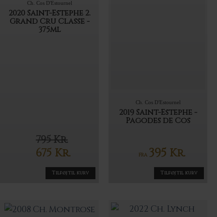
Ch. Cos D'Estournel
2020 Saint-Estephe 2.
Grand Cru Classe -
375ml
Ch. Cos D'Estournel
2019 Saint-Estephe -
Pagodes de Cos
795
Kr.
Den
395
675
Kr.
Kr.
FRA
oprindelige
Den
pris
aktuelle
Tilføj til kurv
Tilføj til kurv
var:
pris
795 Kr..
er:
675 Kr..