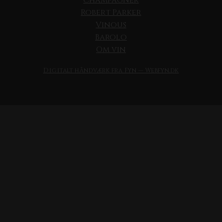
Champagner
Robert Parker
Vinous
Barolo
Om vin
Digitalt håndværk fra Fyn — Webfyn.dk