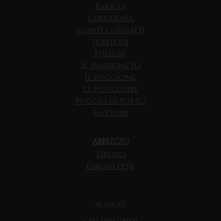
Baricci
Cerbaiona
Conti Costanti
Fontodi
Fuligni
Il Marroneto
Il Poggione
Le Potazzine
Poggio di Sotto
Salvioni
ABRUZZO
Tiberio
Emidio Pepe
Se også