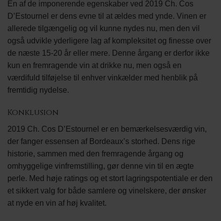
En af de imponerende egenskaber ved 2019 Ch. Cos
D’Estournel er dens evne til at ældes med ynde. Vinen er
allerede tilgængelig og vil kunne nydes nu, men den vil
også udvikle yderligere lag af kompleksitet og finesse over
de næste 15-20 år eller mere. Denne årgang er derfor ikke
kun en fremragende vin at drikke nu, men også en
værdifuld tilføjelse til enhver vinkælder med henblik på
fremtidig nydelse.
Konklusion
2019 Ch. Cos D’Estournel er en bemærkelsesværdig vin,
der fanger essensen af Bordeaux’s storhed. Dens rige
historie, sammen med den fremragende årgang og
omhyggelige vinfremstilling, gør denne vin til en ægte
perle. Med høje ratings og et stort lagringspotentiale er den
et sikkert valg for både samlere og vinelskere, der ønsker
at nyde en vin af høj kvalitet.