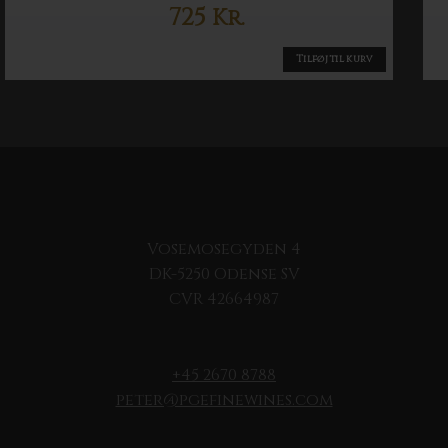
725
Kr.
Tilføj til kurv
Vosemosegyden 4
DK-5250 Odense SV
CVR 42664987
+45 2670 8788
peter@pgefinewines.com