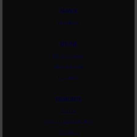
ALSACE
Trimbach
RHONE
Pierre Gonon
Vincent Paris
J. L. Chave
PIEMONTE
Azelia
Fratelli Alessandria
G. D. Vajra