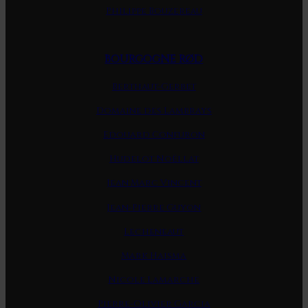
Philippe Bouzereau
BOURGOGNE RØD
Berthaut-Gerbet
Domaine des Lambrays
Edouard Confuron
Hudelot Noëllat
Jean Marc Vincent
Jean-Pierre Guyon
Lecheneaut
Mark Haisma
Nicole Lamarche
Pierre-Olivier Garcia