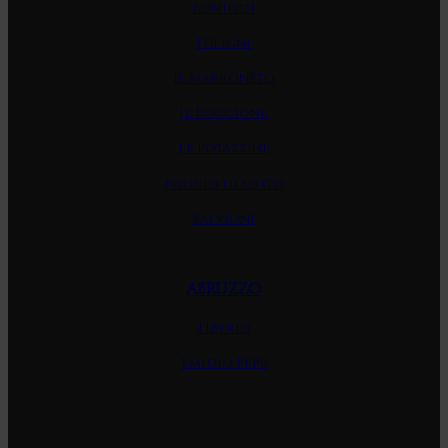
Fontodi
Fuligni
Il Marroneto
Il Poggione
Le Potazzine
Poggio di Sotto
Salvioni
ABRUZZO
Tiberio
Emidio Pepe