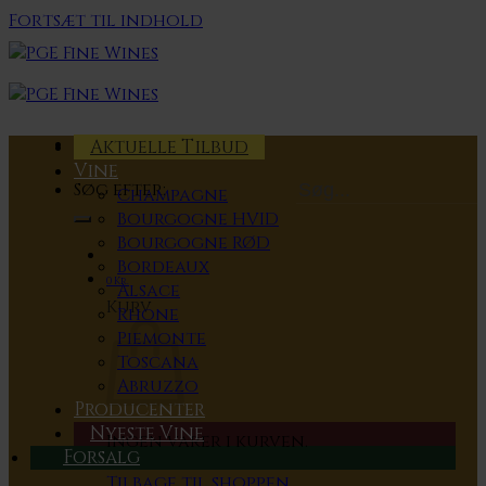
Fortsæt til indhold
Aktuelle Tilbud
Vine
Søg efter:
Champagne
Bourgogne HVID
Bourgogne RØD
Bordeaux
0
Kr.
Alsace
Kurv
Rhone
Piemonte
Toscana
Abruzzo
Producenter
Nyeste Vine
Ingen varer i kurven.
Forsalg
Tilbage til shoppen