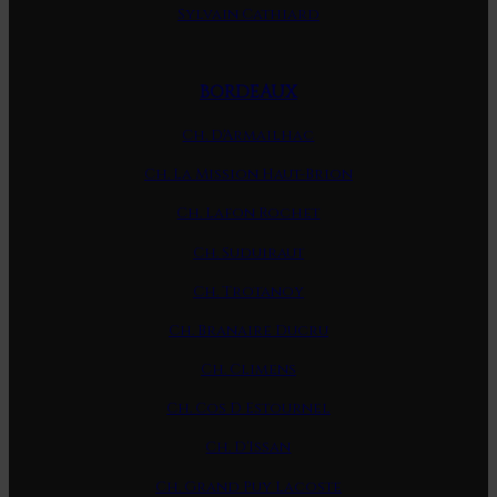
Sylvain Cathiard
BORDEAUX
Ch. D'Armailhac
Ch. La Mission Haut-Brion
Ch. Lafon Rochet
Ch. Suduiraut
Ch. Trotanoy
Ch. Branaire Ducru
Ch. Climens
Ch. Cos D Estournel
Ch. D'Issan
Ch. Grand Puy Lacoste