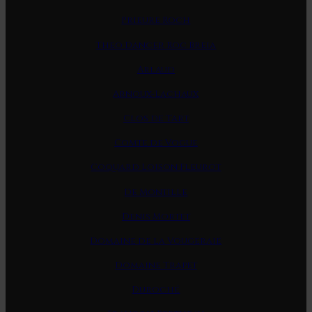
Prieure Roch
Theo Dancer Roc Breia
Arlaud
Arnoux-Lachaux
Clos de Tart
Comte de Vogue
Coquard Loison Fleurot
De Montille
Denis Mortet
Domaine de la Vougeraie
Domaine Trapet
Duroché