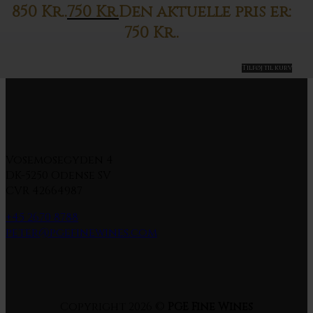
850 Kr..
750
Kr.
Den aktuelle pris er:
750 Kr..
Tilføj til kurv
Vosemosegyden 4
DK-5250 Odense SV
CVR 42664987
+45 2670 8788
peter@pgefinewines.com
Copyright 2026 ©
PGE Fine Wines