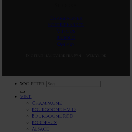
Se også
Champagner
Robert Parker
Vinous
Barolo
Om vin
Digitalt håndværk fra Fyn — Webfyn.dk
Søg efter:
Vine
Champagne
Bourgogne HVID
Bourgogne RØD
Bordeaux
Alsace