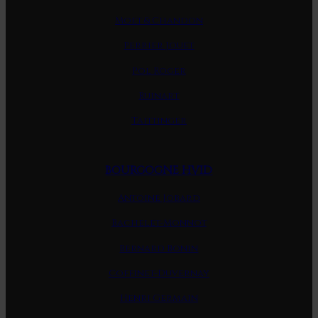
Moet & Chandon
Perrier Jouet
Pol Roger
Ruinart
Taittinger
BOURGOGNE HVID
Antoine Jobard
Bachelet-Monnot
Bernard Bonin
Coffinet-Duvernay
Henri Germain