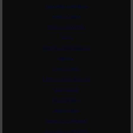
Giovanni Canonica
Guido Porro
Rivella Serafino
Vietti
Bartolo Mascarello
Brovia
Cavallotto
E. Pira Chiara Boschis
Elio Altare
Elio Grasso
Fenocchio
Francesco Rinaldi
Giacomo Conterno