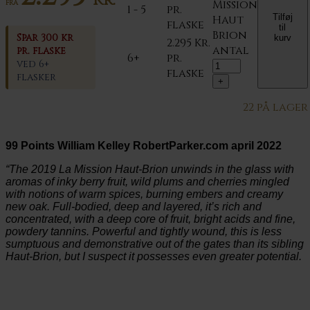
Mission
FRA
1 - 5
pr.
Tilføj
Haut
flaske
til
Brion
Spar 300 kr
kurv
2.295
Kr.
antal
pr. flaske
6+
pr.
ved 6+
flaske
flasker
22 på lager
99 Points William Kelley RobertParker.com april 2022
“The 2019 La Mission Haut-Brion unwinds in the glass with
aromas of inky berry fruit, wild plums and cherries mingled
with notions of warm spices, burning embers and creamy
new oak. Full-bodied, deep and layered, it’s rich and
concentrated, with a deep core of fruit, bright acids and fine,
powdery tannins. Powerful and tightly wound, this is less
sumptuous and demonstrative out of the gates than its sibling
Haut-Brion, but I suspect it possesses even greater potential.