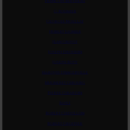
Francois Bertheau
G. Roumier
Georges Noellat
Hubert Lignier
Jean Grivot
Joseph Drouhin
Joseph Roty
Marquis D'Angerville
Mugneret Gibourg
Pierre Girardin
Rapet
Robert Chevillon
Robert Groffier