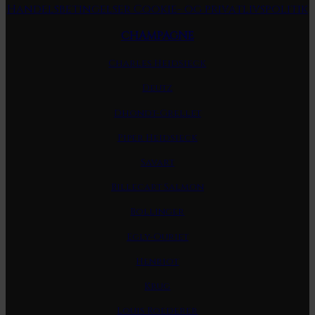
Handelsbetingelser
Cookie- og privatlivspolitik
CHAMPAGNE
Charles Heidsieck
Deutz
Dhondt-Grellet
Piper Heidsieck
Savart
Billecart Salmon
Bollinger
Egly-Ouriet
Henriot
Krug
Louis Roederer