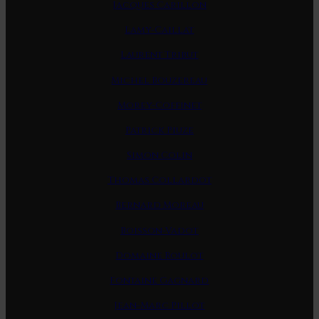
Jacques Carillon
Lamy-Caillat
Laurent Tribut
Michel Bouzereau
Morey-Coffinet
Patrick Piuze
Simon Colin
Thomas Collardot
Bernard Moreau
Boisson-Vadot
Domaine Roulot
Fontaine Gagnard
Jean-Marc Pillot