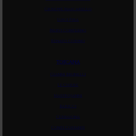
Giuseppe Mascarello
Luigi Pira
Nervi Conterno
Renato Corino
TOSCANA
Gianni Brunelli
Le Chiuse
Mastrojanni
Baricci
Cerbaiona
Conti Costanti