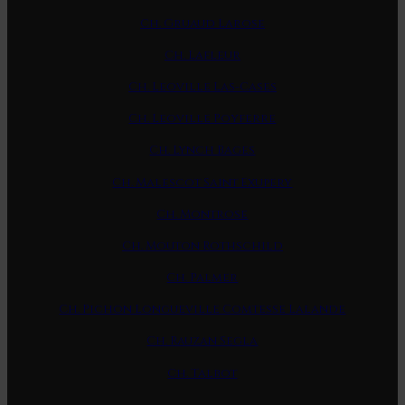
Ch. Gruaud Larose
Ch. Lafleur
Ch. Leoville Las-Cases
Ch. Leoville Poyferre
Ch. Lynch Bages
Ch. Malescot Saint Exupery
Ch. Montrose
Ch. Mouton Rothschild
Ch. Palmer
Ch. Pichon Longueville Comtesse Lalande
Ch. Rauzan Segla
Ch. Talbot