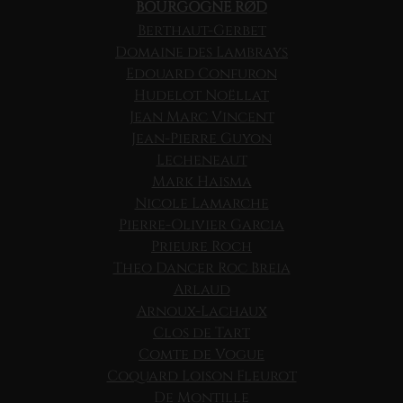
BOURGOGNE RØD
Berthaut-Gerbet
Domaine des Lambrays
Edouard Confuron
Hudelot Noëllat
Jean Marc Vincent
Jean-Pierre Guyon
Lecheneaut
Mark Haisma
Nicole Lamarche
Pierre-Olivier Garcia
Prieure Roch
Theo Dancer Roc Breia
Arlaud
Arnoux-Lachaux
Clos de Tart
Comte de Vogue
Coquard Loison Fleurot
De Montille