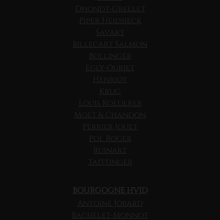
Dhondt-Grellet
Piper Heidsieck
Savart
Billecart Salmon
Bollinger
Egly-Ouriet
Henriot
Krug
Louis Roederer
Moet & Chandon
Perrier Jouet
Pol Roger
Ruinart
Taittinger
BOURGOGNE HVID
Antoine Jobard
Bachelet-Monnot