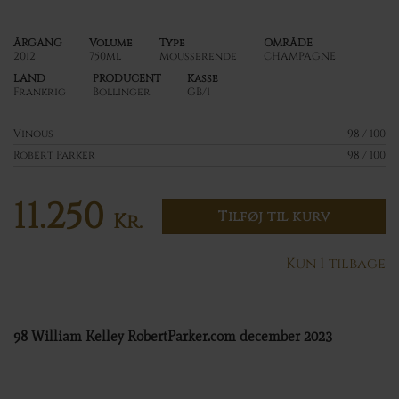
ÅRGANG
Volume
Type
OMRÅDE
2012
750ml
Mousserende
CHAMPAGNE
LAND
PRODUCENT
Kasse
Frankrig
Bollinger
GB/1
Vinous
98 / 100
Robert Parker
98 / 100
11.250
Tilføj til kurv
Kr.
Kun 1 tilbage
98 William Kelley RobertParker.com december 2023