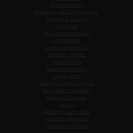
Denis Mortet
Domaine de la Vougeraie
Domaine Trapet
Duroché
Francois Bertheau
G. Roumier
Georges Noellat
Hubert Lignier
Jean Grivot
Joseph Drouhin
Joseph Roty
Marquis D'Angerville
Mugneret Gibourg
Pierre Girardin
Rapet
Robert Chevillon
Robert Groffier
Sylvain Cathiard