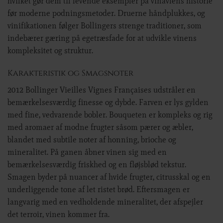
hvilket gør dem til levende eksempler på vinavlens historie
før moderne podningsmetoder. Druerne håndplukkes, og
vinifikationen følger Bollingers strenge traditioner, som
indebærer gæring på egetræsfade for at udvikle vinens
kompleksitet og struktur.
Karakteristik og Smagsnoter
2012 Bollinger Vieilles Vignes Françaises udstråler en
bemærkelsesværdig finesse og dybde. Farven er lys gylden
med fine, vedvarende bobler. Bouqueten er kompleks og rig
med aromaer af modne frugter såsom pærer og æbler,
blandet med subtile noter af honning, brioche og
mineralitet. På ganen åbner vinen sig med en
bemærkelsesværdig friskhed og en fløjsblød tekstur.
Smagen byder på nuancer af hvide frugter, citrusskal og en
underliggende tone af let ristet brød. Eftersmagen er
langvarig med en vedholdende mineralitet, der afspejler
det terroir, vinen kommer fra.