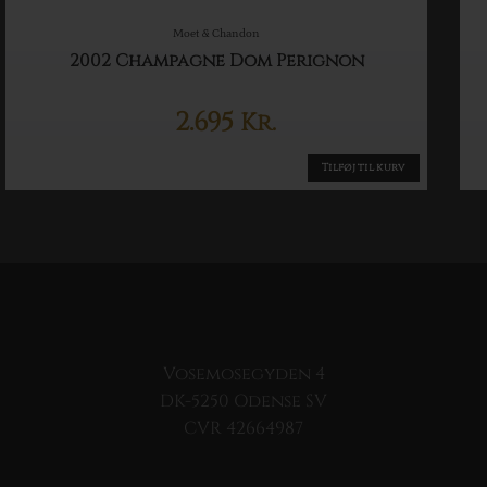
Moet & Chandon
2002 Champagne Dom Perignon
2.695
Kr.
Tilføj til kurv
Vosemosegyden 4
DK-5250 Odense SV
CVR 42664987