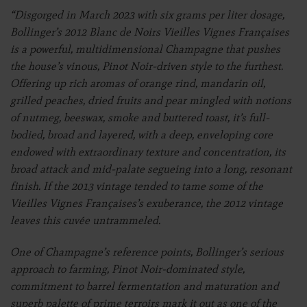
“Disgorged in March 2023 with six grams per liter dosage,
Bollinger’s 2012 Blanc de Noirs Vieilles Vignes Françaises
is a powerful, multidimensional Champagne that pushes
the house’s vinous, Pinot Noir-driven style to the furthest.
Offering up rich aromas of orange rind, mandarin oil,
grilled peaches, dried fruits and pear mingled with notions
of nutmeg, beeswax, smoke and buttered toast, it’s full-
bodied, broad and layered, with a deep, enveloping core
endowed with extraordinary texture and concentration, its
broad attack and mid-palate segueing into a long, resonant
finish. If the 2013 vintage tended to tame some of the
Vieilles Vignes Françaises’s exuberance, the 2012 vintage
leaves this cuvée untrammeled.
One of Champagne’s reference points, Bollinger’s serious
approach to farming, Pinot Noir-dominated style,
commitment to barrel fermentation and maturation and
superb palette of prime terroirs mark it out as one of the