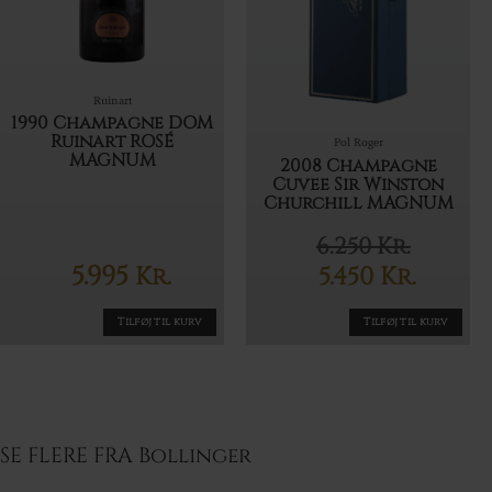
Ruinart
1990 Champagne DOM
Ruinart ROSÉ
Pol Roger
MAGNUM
2008 Champagne
Cuvee Sir Winston
Churchill MAGNUM
6.250
Kr.
Den
5.995
Kr.
5.450
Kr.
oprindel
Den
pris
aktuelle
Tilføj til kurv
Tilføj til kurv
var:
pris
6.250 Kr..
er:
5.450 Kr..
SE FLERE FRA Bollinger