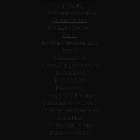
G. D. Vajra
Giovanni Canonica
Guido Porro
Rivella Serafino
Vietti
Bartolo Mascarello
Brovia
Cavallotto
E. Pira Chiara Boschis
Elio Altare
Elio Grasso
Fenocchio
Francesco Rinaldi
Giacomo Conterno
Giuseppe Mascarello
Luigi Pira
Nervi Conterno
Renato Corino