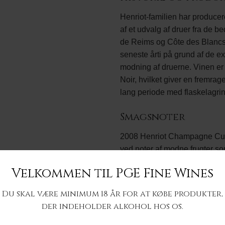
Henriot-familien har produce
af et udvalg af druer fra de
de Reims og Côte des Blancs.
seneste årti på grund af de ex
modning af druerne. Vinen er
Noir, hvilket giver en fremra
lang periode med flaskelagrin
Smagsnoter
2008 Henriot Champagne Cuv
ved noter af modne frugter so
blomster. På ganen præsentere
Velkommen til PGE Fine Wines
mineralitet, der understøtter 
lang og præget af brødkrumme
Du skal være minimum 18 år for at købe produkter,
der indeholder alkohol hos os.
Modtagelse og an