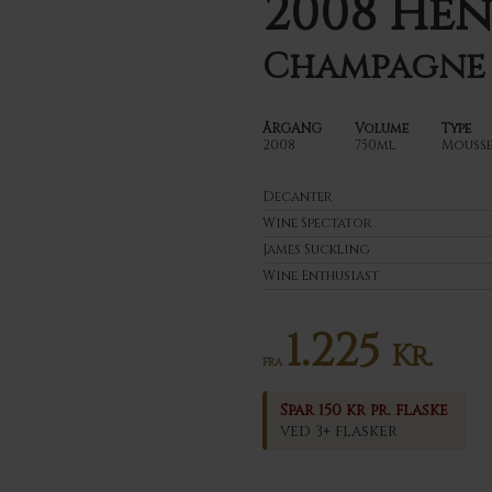
2008 He
Champagne 
ÅRGANG
Volume
Type
2008
750ml
Mousse
Decanter
Wine Spectator
James Suckling
Wine Enthusiast
1.225
Kr.
FRA
Spar 150 kr pr. flaske
ved 3+ flasker