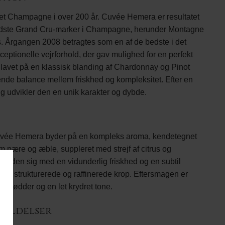
ret Champagne i over 200 år. Cuvée Hemera er resultatet
 bedste Grand Cru-marker i Champagne, herunder Montagne
 Årgangen 2008 betragtes som en af de bedste i det
ceptionelle vejrforhold, der gav mulighed for en perfekt
 lavet på en klassisk blanding af Chardonnay og Pinot
gende balance mellem friskhed og kompleksitet. Efter en
g udvikler den en unik karakter og dybde.
ée Hemera byder på en kompleks aroma, kendetegnet
m pære og æble, suppleret med strejf af citrus og
r den sig med en vidunderlig friskhed og en subtil
dens strukturerede og raffinerede krop. Eftersmagen er
, nødder og en let krydret tone.
meldelser