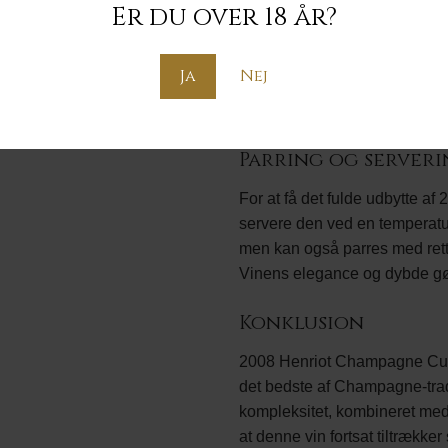
Er du over 18 år?
Denne Champagne nyder stor
lovprisninger for sin balance
Mange vinkritikere har rost 20
Ja
Nej
yderligere over tid. Den ses
exceptionel årgang og dygtig
Parring og server
For at få det fulde udbytte 
servere den ved en temperatu
men kan også parres med retter
Vinens elegance og dybde gør 
Konklusion
2008 Henriot Champagne Cuvé
det bedste af Champagne-trad
kompleksitet, kombineret med e
at denne vin fortsat tiltrækk