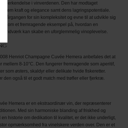
 anerkendelse i vinverdenen. Den har modtaget
 mellem kraft og elegance samt dens lagringspotentiale.
08-årgangen for sin kompleksitet og evne til at udvikle sig
 ofte som et fremragende eksempel på, hvordan en
t håndværk kan skabe en uforglemmelig vinoplevelse.
ing
af 2008 Henriot Champagne Cuvée Hemera anbefales det at
r mellem 8-10°C. Den fungerer fremragende som aperitif,
 som østers, skaldyr eller delikate hvide fiskeretter.
den også til et godt match med trøfler eller fjerkræ.
e Hemera er en ekstraordinær vin, der repræsenterer
itionen. Med sin harmoniske blanding af friskhed og
n historie om dedikation til kvalitet, er det ikke underligt,
er stor opmærksomhed fra vinelskere verden over. Den er et