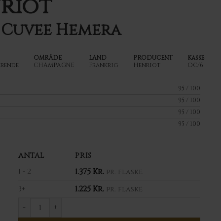
nriot
Cuvee Hemera
OMRÅDE
LAND
PRODUCENT
Kasse
rende
CHAMPAGNE
Frankrig
Henriot
OC/6
95 / 100
95 / 100
95 / 100
95 / 100
ANTAL
PRIS
1.375
Kr.
1 - 2
pr. flaske
1.225
Kr.
3+
pr. flaske
2008 Henriot Champagne Cuvee Hemera antal