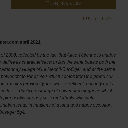
Tilføj til kurv
Kun 5 tilbage
nter.com april 2021
f 2008, reflected by the fact that Alice Tétienne is unable
o define its characteristics; in fact the wine boasts both the
Chardonnay village of Le Mesnil-Sur-Oger, and at the same
t power of the Pinot Noir which comes from the grand cru
ur months previously, the wine is reticent, but only up to
cern the seductive marriage of power and elegance which
 Rapier acidity already sits comfortably with well-
bination lends intimations of a long and happy evolution.
Dosage: 5g/L.