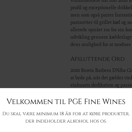
Vinanmeldere har rost 2020 Br
profil og exceptionelle drikke
men som også parrer fantastisk
pastaretter til grillet kød og
allerede opnået ros for sin kon
udvikling gennem kælderlagrin
dens mulighed for at modnes o
Afsluttende Ord
2020 Brovia Barbera D’Alba Ci
at byde på, når det gælder vinf
vinhusets dedikation og pas
smagsnoter og sin evne til at
Velkommen til PGE Fine Wines
fantastisk mulighed for vinny
nydere er den en berigende til
Du skal være minimum 18 år for at købe produkter,
der indeholder alkohol hos os.