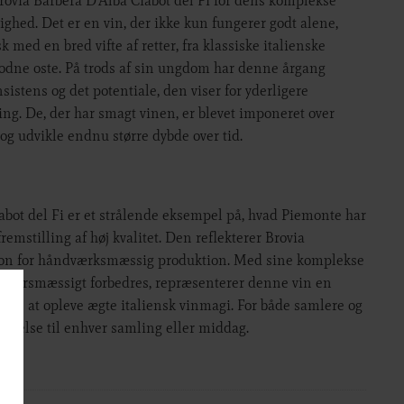
ovia Barbera D’Alba Ciabot del Fi for dens komplekse
lighed. Det er en vin, der ikke kun fungerer godt alene,
 med en bred vifte af retter, fra klassiske italienske
 modne oste. På trods af sin ungdom har denne årgang
sistens og det potentiale, den viser for yderligere
g. De, der har smagt vinen, er blevet imponeret over
g udvikle endnu større dybde over tid.
abot del Fi er et strålende eksempel på, hvad Piemonte har
remstilling af høj kvalitet. Den reflekterer Brovia
sion for håndværksmæssig produktion. Med sine komplekse
 aldersmæssigt forbedres, repræsenterer denne vin en
dere at opleve ægte italiensk vinmagi. For både samlere og
føjelse til enhver samling eller middag.