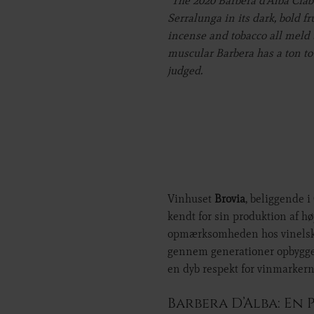
“The 2020 Barbera d’Alba Ciabo
Serralunga in its dark, bold fru
incense and tobacco all meld t
muscular Barbera has a ton to 
judged.
Vinhuset
Brovia
, beliggende i
kendt for sin produktion af hø
opmærksomheden hos vinelsker
gennem generationer opbygget 
en dyb respekt for vinmarkerne
Barbera D’Alba: En 