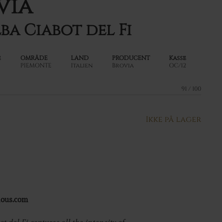
via
ba Ciabot del Fi
e
OMRÅDE
LAND
PRODUCENT
Kasse
PIEMONTE
Italien
Brovia
OC/12
91 / 100
Ikke på lager
inous.com