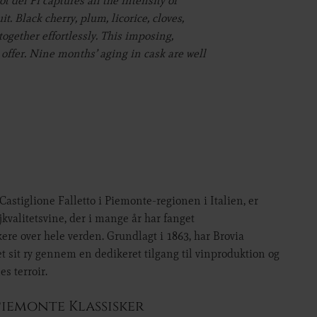
t del Fi captures all the intensity of
it. Black cherry, plum, licorice, cloves,
ogether effortlessly. This imposing,
offer. Nine months’ aging in cask are well
 Castiglione Falletto i Piemonte-regionen i Italien, er
jkvalitetsvine, der i mange år har fanget
e over hele verden. Grundlagt i 1863, har Brovia
sit ry gennem en dedikeret tilgang til vinproduktion og
s terroir.
Piemonte Klassisker