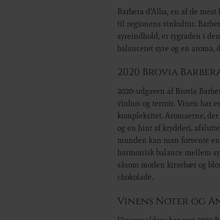
Barbera d’Alba, en af de mest
til regionens vinkultur. Barbe
syreindhold, er rygraden i den
balanceret syre og en aroma, 
2020 Brovia Barbera
2020-udgaven af Brovia Barber
vinhus og terroir. Vinen har e
kompleksitet. Aromaerne, der s
og en hint af krydderi, afslutt
munden kan man forvente en vi
harmonisk balance mellem syre
såsom moden kirsebær og blomm
chokolade.
Vinens Noter og A