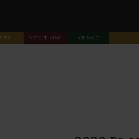
nter
Nyeste Vine
Forsalg