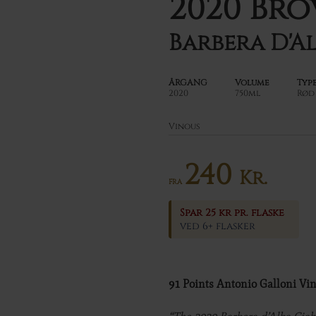
2020 Bro
Barbera D'Al
ÅRGANG
Volume
Typ
2020
750ml
Rød
Vinous
240
Kr.
FRA
Spar 25 kr pr. flaske
ved 6+ flasker
91 Points Antonio Galloni V