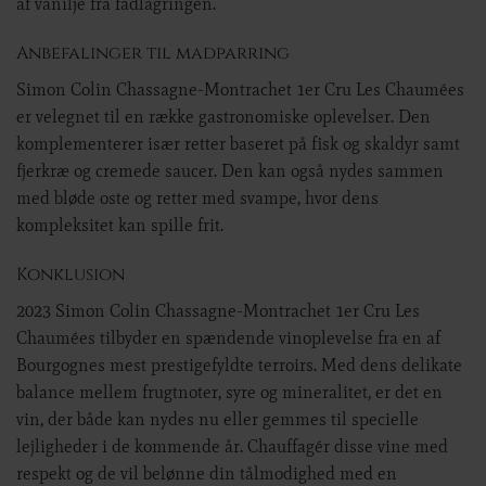
af vanilje fra fadlagringen.
Anbefalinger til madparring
Simon Colin Chassagne-Montrachet 1er Cru Les Chaumées
er velegnet til en række gastronomiske oplevelser. Den
komplementerer især retter baseret på fisk og skaldyr samt
fjerkræ og cremede saucer. Den kan også nydes sammen
med bløde oste og retter med svampe, hvor dens
kompleksitet kan spille frit.
Konklusion
2023 Simon Colin Chassagne-Montrachet 1er Cru Les
Chaumées tilbyder en spændende vinoplevelse fra en af
Bourgognes mest prestigefyldte terroirs. Med dens delikate
balance mellem frugtnoter, syre og mineralitet, er det en
vin, der både kan nydes nu eller gemmes til specielle
lejligheder i de kommende år. Chauffagér disse vine med
respekt og de vil belønne din tålmodighed med en