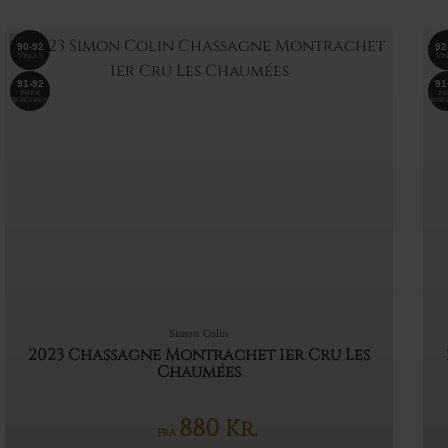
90-92
92
Vinous
Vin
91-92
91
Inside
Ins
Burgundy
Burg
Simon Colin
2023 Chassagne Montrachet 1er Cru Les
Chaumées
880
Kr.
FRA