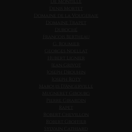
De Montille
Denis Mortet
Domaine de la Vougeraie
Domaine Trapet
Duroché
Francois Bertheau
G. Roumier
Georges Noellat
Hubert Lignier
Jean Grivot
Joseph Drouhin
Joseph Roty
Marquis D'Angerville
Mugneret Gibourg
Pierre Girardin
Rapet
Robert Chevillon
Robert Groffier
Sylvain Cathiard