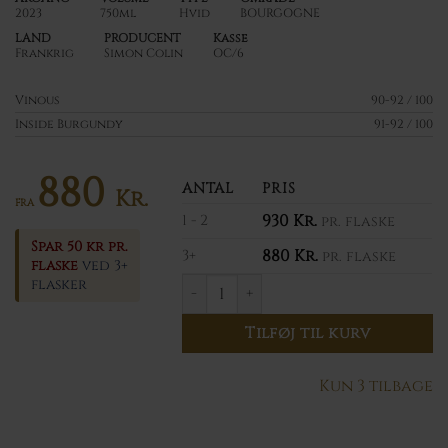
2023
750ml
Hvid
BOURGOGNE
LAND
PRODUCENT
Kasse
Frankrig
Simon Colin
OC/6
Vinous
90-92 / 100
Inside Burgundy
91-92 / 100
880
ANTAL
PRIS
Kr.
FRA
930
Kr.
1 - 2
pr. flaske
Spar 50 kr pr.
880
Kr.
3+
pr. flaske
flaske
ved 3+
flasker
2023 Simon Colin Chassagne Mont
Tilføj til kurv
Kun 3 tilbage