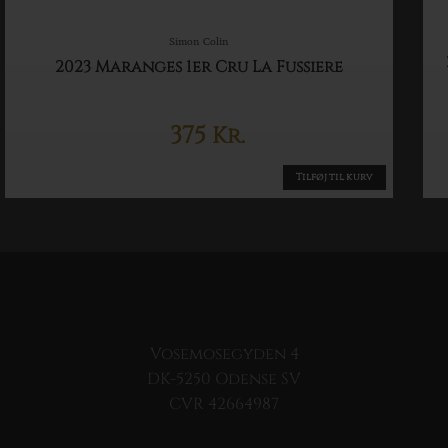
Simon Colin
2023 Maranges 1er Cru La Fussiere
375
Kr.
Tilføj til kurv
Vosemosegyden 4
DK-5250 Odense SV
CVR 42664987