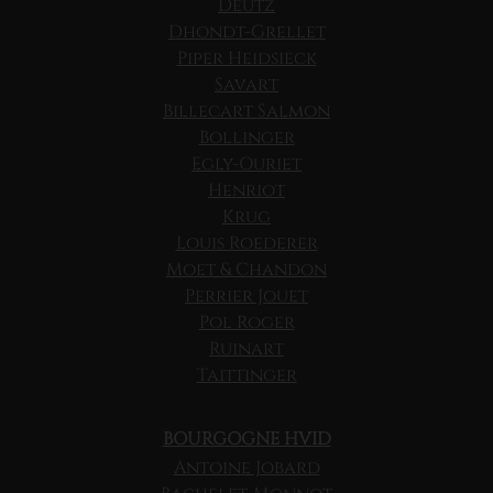
Deutz
Dhondt-Grellet
Piper Heidsieck
Savart
Billecart Salmon
Bollinger
Egly-Ouriet
Henriot
Krug
Louis Roederer
Moet & Chandon
Perrier Jouet
Pol Roger
Ruinart
Taittinger
BOURGOGNE HVID
Antoine Jobard