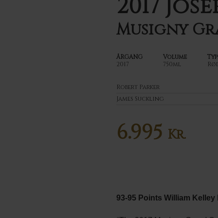
2017 Jos
Musigny Gr
ÅRGANG
Volume
Typ
2017
750ml
Rø
Robert Parker
James Suckling
6.995
Kr.
93-95 Points William Kelle