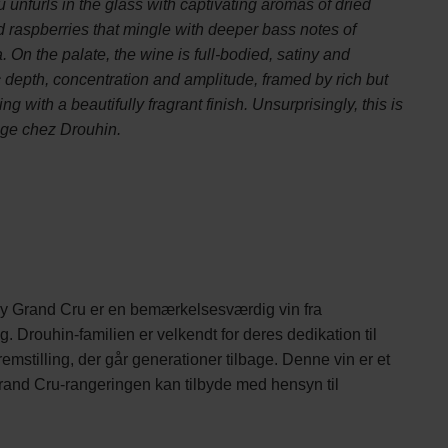
nfurls in the glass with captivating aromas of dried
nd raspberries that mingle with deeper bass notes of
 On the palate, the wine is full-bodied, satiny and
ic depth, concentration and amplitude, framed by rich but
 with a beautifully fragrant finish. Unsurprisingly, this is
tage chez Drouhin.
 Grand Cru er en bemærkelsesværdig vin fra
. Drouhin-familien er velkendt for deres dedikation til
nfremstilling, der går generationer tilbage. Denne vin er et
and Cru-rangeringen kan tilbyde med hensyn til