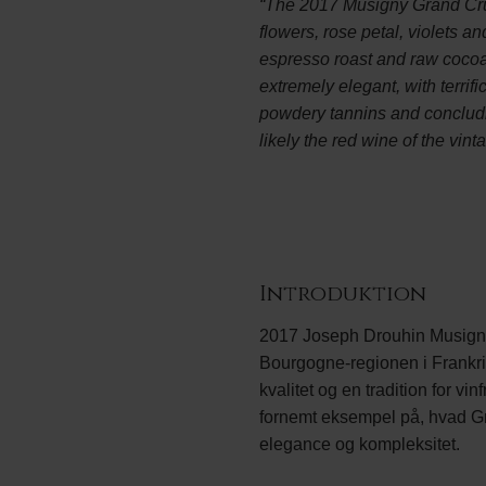
“The 2017 Musigny Grand Cru u
flowers, rose petal, violets a
espresso roast and raw cocoa.
extremely elegant, with terrif
powdery tannins and concluding
likely the red wine of the vin
Introduktion
2017 Joseph Drouhin Musigny
Bourgogne-regionen i Frankrig
kvalitet og en tradition for vi
fornemt eksempel på, hvad Gr
elegance og kompleksitet.