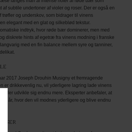
 næse fanges man af intense noter af røde bær som
t af subtile undertoner af violer og roser. Der er også en
 trøfler og underskov, som bidrager til vinens
en elegant med en glat og silkeblød tekstur.
omatiske indtryk, hvor røde bær dominerer, men med
 og diskrete hints af egetræ fra vinens modning i franske
langvarig med en fin balance mellem syre og tanniner,
delikat.
le
ar 2017 Joseph Drouhin Musigny et fremragende
 er drikkevenlig nu, vil yderligere lagring lade vinens
filer udvikle sig endnu mere. Eksperter anbefaler, at
 20 år, hvor den vil modnes yderligere og blive endnu
elser