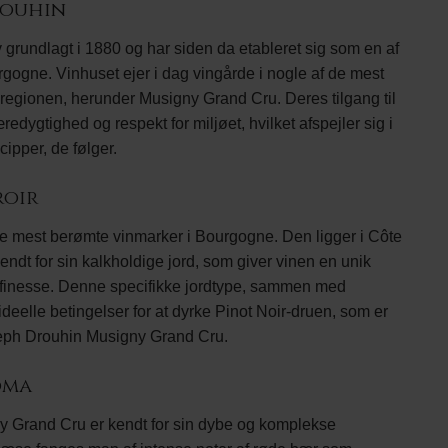
rouhin
grundlagt i 1880 og har siden da etableret sig som en af
gogne. Vinhuset ejer i dag vingårde i nogle af de mest
i regionen, herunder Musigny Grand Cru. Deres tilgang til
redygtighed og respekt for miljøet, hvilket afspejler sig i
ipper, de følger.
roir
e mest berømte vinmarker i Bourgogne. Den ligger i Côte
endt for sin kalkholdige jord, som giver vinen en unik
g finesse. Denne specifikke jordtype, sammen med
deelle betingelser for at dyrke Pinot Noir-druen, som er
seph Drouhin Musigny Grand Cru.
oma
 Grand Cru er kendt for sin dybe og komplekse