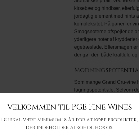
aromatiske profil. Ved første
kirsebær og hindbær, efterfulg
jordagtig element med hints af
kompleksitet. På ganen er vin
Smagsnoterne afspejler de ar
yderligere noter af krydderier
egetræsfade. Eftersmagen er 
der gør den både kraftfuld og 
Modningspotentia
Som mange Grand Cru-vine h
lagringspotentiale. Selvom den
komplekse smags- og aromapro
Velkommen til PGE Fine Wines
denne vin kan gemmes i 10 til
mere nuanceret.
Du skal være minimum 18 år for at købe produkter,
Ratings og Anmeld
der indeholder alkohol hos os.