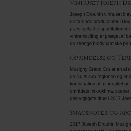
Vinhuset Joseph D
Joseph Drouhin vinhuset blev 
de førende producenter i Bour
præstigefyldte appellationer 
vinfremstilling er præget af bæ
de strenge biodynamiske princ
Oprindelse og Ter
Musigny Grand Cru er en af d
de Nuits sub-regionen og er k
kombination af mineralitet o
områdets mikroklima, skaber i
den vigtigste drue i 2017 Jo
Smagsnoter og Ar
2017 Joseph Drouhin Musigny