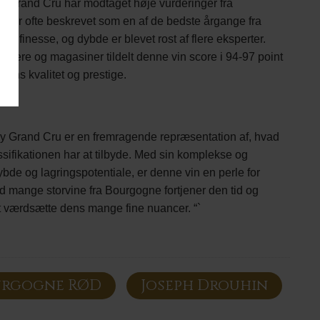
 Grand Cru har modtaget høje vurderinger fra
n er ofte beskrevet som en af de bedste årgange fra
, finesse, og dybde er blevet rost af flere eksperter.
ldere og magasiner tildelt denne vin score i 94-97 point
dens kvalitet og prestige.
 Grand Cru er en fremragende repræsentation af, hvad
ifikationen har at tilbyde. Med sin komplekse og
de og lagringspotentiale, er denne vin en perle for
mange storvine fra Bourgogne fortjener den tid og
 værdsætte dens mange fine nuancer. “`
urgogne RØD
Joseph Drouhin