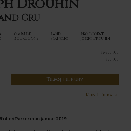
eph Drouhin
and Cru
e
OMRÅDE
LAND
PRODUCENT
d
BOURGOGNE
Frankrig
Joseph Drouhin
93-95 / 100
96 / 100
Tilføj til kurv
Kun 1 tilbage
y RobertParker.com januar 2019