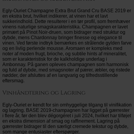
Egly-Ouriet Champagne Extra Brut Grand Cru BASE 2019 er
en ekstra brut, hvilket indikerer, at vinen har et lavt
sukkerindhold. Dette resulterer i en tør profil, som fremhæver
vinens naturlige smagskarakteristika. Champagnen er lavet
primært på Pinot Noir-druen, som bidrager med struktur og
dybde, mens Chardonnay bringer finesse og elegance til
vinen. Ved første indtryk bemærkes en strålende gylden farve
og en livlig perlende mousse. Aromaen er kompleks med
noter af moden frugt, brioche, og subtile hints af mineralitet,
som er karakteristisk for de kalkholdige underlag i
Ambonnay. På ganen opleves champagnen som harmonisk
og fuld af dybde, med smagsnoter af pærer, æbler, og ristede
nødder, der afsluttes af en langvarig og tilfredsstillende
eftersmag.
Vinhåndtering og Lagring
Egly-Ouriet er kendt for sin omhyggelige tilgang til vinifikation
og lagring. BASE 2019-champagnen har ligget på gærrester
i flere år, før den blev dégorgéret i juli 2024, hvilket har tilføjet
en ekstra dimension af smag og raffinement. Lagring på
gærrester bidrager til den særligt cremede tekstur og dybde,
som mange entusiaster efterspørger.