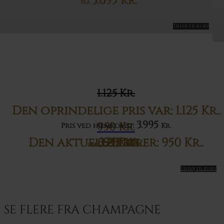
3.695
Kr.
FRA
Tilføj til kurv
1.125
Kr.
Den oprindelige pris var: 1.125 Kr..
3.995
950
Kr.
Pris ved hjemkomst:
Kr.
Den aktuelle pris er: 950 Kr..
695
3.250
645
Kr.
Kr.
Kr.
FRA
FRA
Tilføj til kurv
Tilføj til kurv
Tilføj til kurv
Tilføj til kurv
SE FLERE FRA CHAMPAGNE