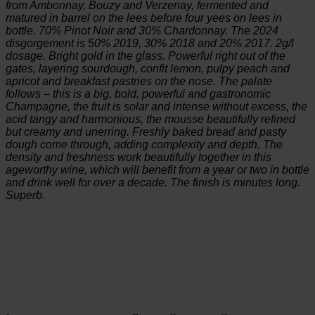
from Ambonnay, Bouzy and Verzenay, fermented and
matured in barrel on the lees before four yees on lees in
bottle. 70% Pinot Noir and 30% Chardonnay. The 2024
disgorgement is 50% 2019, 30% 2018 and 20% 2017. 2g/l
dosage. Bright gold in the glass. Powerful right out of the
gates, layering sourdough, confit lemon, pulpy peach and
apricot and breakfast pastries on the nose. The palate
follows – this is a big, bold, powerful and gastronomic
Champagne, the fruit is solar and intense without excess, the
acid tangy and harmonious, the mousse beautifully refined
but creamy and unerring. Freshly baked bread and pasty
dough come through, adding complexity and depth. The
density and freshness work beautifully together in this
ageworthy wine, which will benefit from a year or two in bottle
and drink well for over a decade. The finish is minutes long.
Superb.