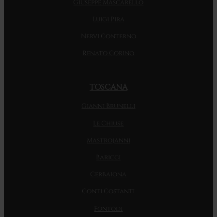
Giuseppe Mascarello
Luigi Pira
Nervi Conterno
Renato Corino
TOSCANA
Gianni Brunelli
Le Chiuse
Mastrojanni
Baricci
Cerbaiona
Conti Costanti
Fontodi