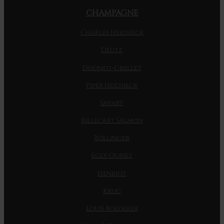
CHAMPAGNE
Charles Heidsieck
Deutz
Dhondt-Grellet
Piper Heidsieck
Savart
Billecart Salmon
Bollinger
Egly-Ouriet
Henriot
Krug
Louis Roederer