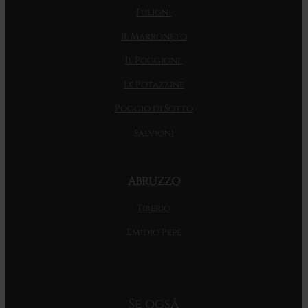
Fuligni
Il Marroneto
Il Poggione
Le Potazzine
Poggio di Sotto
Salvioni
ABRUZZO
Tiberio
Emidio Pepe
Se også