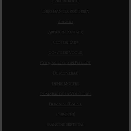
Prieure Roch
Theo Dancer Roc Breia
Arlaud
Arnoux-Lachaux
Clos de Tart
Comte de Vogue
Coquard Loison Fleurot
De Montille
Denis Mortet
Domaine de la Vougeraie
Domaine Trapet
Duroché
Francois Bertheau