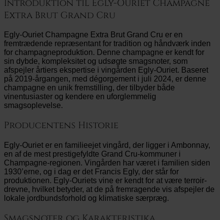
Introduktion til Egly-Ouriet Champagne
Extra Brut Grand Cru
Egly-Ouriet Champagne Extra Brut Grand Cru er en
fremtrædende repræsentant for tradition og håndværk inden
for champagneproduktion. Denne champagne er kendt for
sin dybde, kompleksitet og udsøgte smagsnoter, som
afspejler årtiers ekspertise i vingården Egly-Ouriet. Baseret
på 2019-årgangen, med dégorgement i juli 2024, er denne
champagne en unik fremstilling, der tilbyder både
vinentusiaster og kendere en uforglemmelig
smagsoplevelse.
Producentens Historie
Egly-Ouriet er en familieejet vingård, der ligger i Ambonnay,
en af de mest prestigefyldte Grand Cru-kommuner i
Champagne-regionen. Vingården har været i familien siden
1930’erne, og i dag er det Francis Egly, der står for
produktionen. Egly-Ouriets vine er kendt for at være terroir-
drevne, hvilket betyder, at de på fremragende vis afspejler de
lokale jordbundsforhold og klimatiske særpræg.
Smagsnoter og Karakteristika