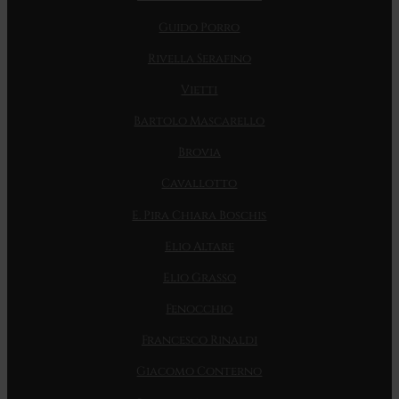
Guido Porro
Rivella Serafino
Vietti
Bartolo Mascarello
Brovia
Cavallotto
E. Pira Chiara Boschis
Elio Altare
Elio Grasso
Fenocchio
Francesco Rinaldi
Giacomo Conterno