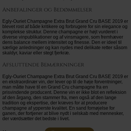
Anbefalinger og Bedømmelser
Egly-Ouriet Champagne Extra Brut Grand Cru BASE 2019 er
blevet rost af både kritikere og forbrugere for sin elegance og
komplekse struktur. Denne champagne er højt vurderet i
diverse vinpublikationer og af vinsmagere, som fremhæver
dens balance mellem intensitet og finesse. Den er ideel til
særlige anledninger og kan nydes med delikate retter såsom
skaldyr, kaviar eller stegt fjerkræ.
Afsluttende Bemærkninger
Egly-Ouriet Champagne Extra Brut Grand Cru BASE 2019 er
en ekstraordinær vin, der lever op til de høje forventninger,
man måtte have til en Grand Cru champagne fra en
prisvindende producent. Denne vin er ikke blot en refleksion
af den årgang, den stammer fra, men også af den lange
tradition og ekspertise, der kræves for at producere
champagne af ypperste kvalitet. En sand fornøjelse for
ganen, der fortjener at blive nydt i selskab med mennesker,
der værdsætter det bedste i livet.