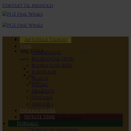
Fortsæt til indhold
Aktuelle Tilbud
Vine
Søg efter:
Champagne
Bourgogne HVID
Bourgogne RØD
Bordeaux
0
Kr.
Alsace
Kurv
Rhone
Piemonte
Toscana
Abruzzo
Producenter
Nyeste Vine
Ingen varer i kurven.
Forsalg
Tilbage til shoppen