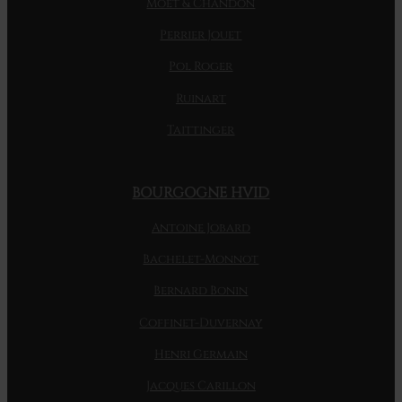
Moet & Chandon
Perrier Jouet
Pol Roger
Ruinart
Taittinger
BOURGOGNE HVID
Antoine Jobard
Bachelet-Monnot
Bernard Bonin
Coffinet-Duvernay
Henri Germain
Jacques Carillon