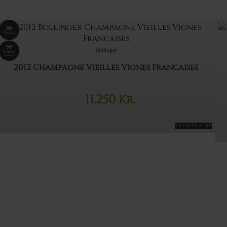
98
Vinous
98
Bollinger
Robert
Parker
2012 Champagne Vieilles Vignes Francaises
11.250
Kr.
Tilføj til kurv