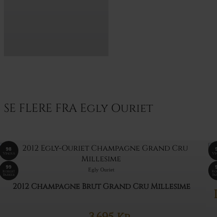
SE FLERE FRA Egly Ouriet
98
Vinous
Vi
99
Egly Ouriet
Robert
Ro
Parker
Pa
2012 Champagne Brut Grand Cru Millesime