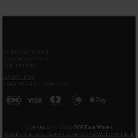
Vosemosegyden 4
DK-5250 Odense SV
CVR 42664987
+45 2670 8788
peter@pgefinewines.com
Copyright 2026 ©
PGE Fine Wines
Handelsbetingelser
Cookie- og privatlivspolitik