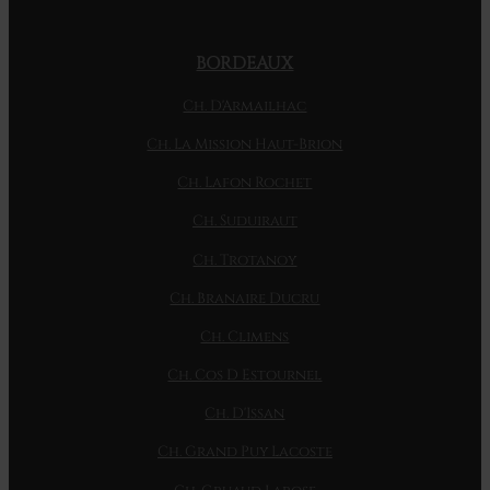
BORDEAUX
Ch. D'Armailhac
Ch. La Mission Haut-Brion
Ch. Lafon Rochet
Ch. Suduiraut
Ch. Trotanoy
Ch. Branaire Ducru
Ch. Climens
Ch. Cos D Estournel
Ch. D'Issan
Ch. Grand Puy Lacoste