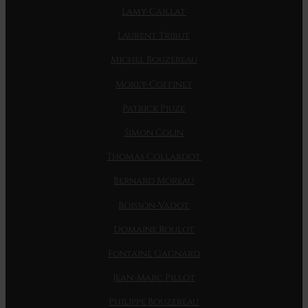
Lamy-Caillat
Laurent Tribut
Michel Bouzereau
Morey-Coffinet
Patrick Piuze
Simon Colin
Thomas Collardot
Bernard Moreau
Boisson-Vadot
Domaine Roulot
Fontaine Gagnard
Jean-Marc Pillot
Philippe Bouzereau