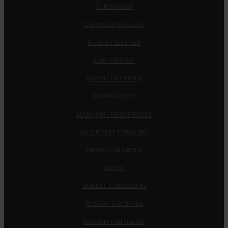
G. Roumier
Georges Noellat
Hubert Lignier
Jean Grivot
Joseph Drouhin
Joseph Roty
Marquis D'Angerville
Mugneret Gibourg
Pierre Girardin
Rapet
Robert Chevillon
Robert Groffier
Sylvain Cathiard