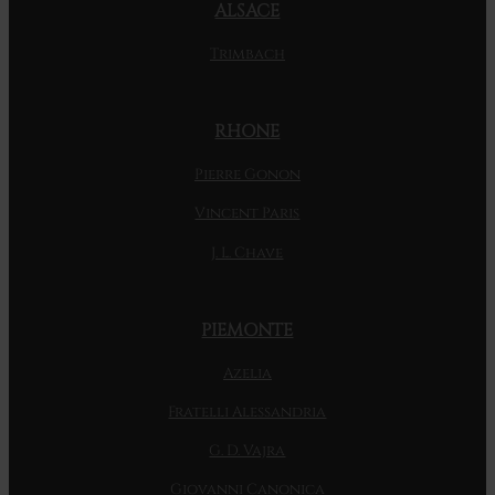
ALSACE
Trimbach
RHONE
Pierre Gonon
Vincent Paris
J. L. Chave
PIEMONTE
Azelia
Fratelli Alessandria
G. D. Vajra
Giovanni Canonica