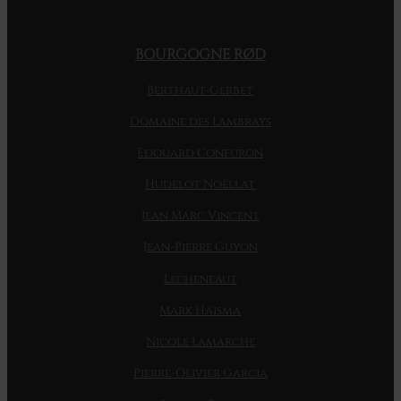
BOURGOGNE RØD
Berthaut-Gerbet
Domaine des Lambrays
Edouard Confuron
Hudelot Noëllat
Jean Marc Vincent
Jean-Pierre Guyon
Lecheneaut
Mark Haisma
Nicole Lamarche
Pierre-Olivier Garcia