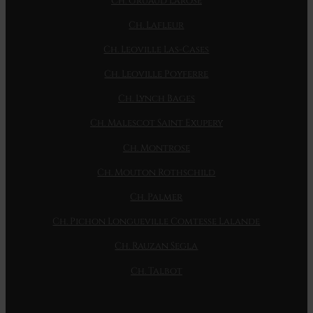
Ch. Gruaud Larose
Ch. Lafleur
Ch. Leoville Las-Cases
Ch. Leoville Poyferre
Ch. Lynch Bages
Ch. Malescot Saint Exupery
Ch. Montrose
Ch. Mouton Rothschild
Ch. Palmer
Ch. Pichon Longueville Comtesse Lalande
Ch. Rauzan Segla
Ch. Talbot