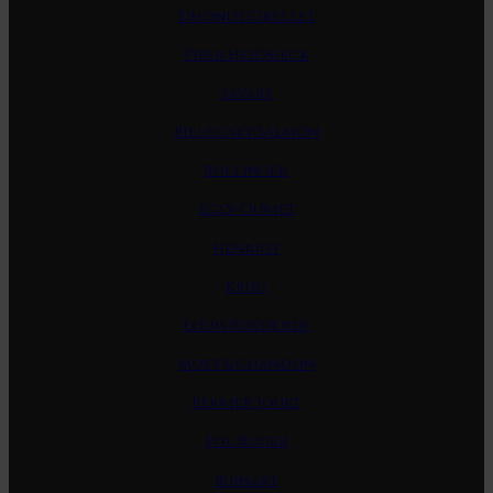
Dhondt-Grellet
Piper Heidsieck
Savart
Billecart Salmon
Bollinger
Egly-Ouriet
Henriot
Krug
Louis Roederer
Moet & Chandon
Perrier Jouet
Pol Roger
Ruinart