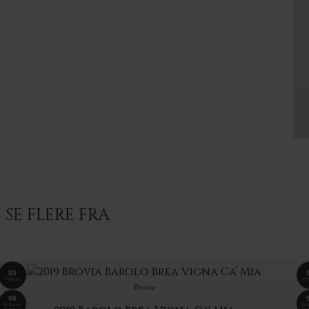
SE FLERE FRA
93
Vinous
Vi
Brovia
98
Robert
Ro