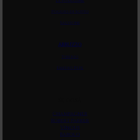
Le Potazzine
Poggio di Sotto
Salvioni
ABRUZZO
Tiberio
Emidio Pepe
Se også
Champagner
Robert Parker
Vinous
Barolo