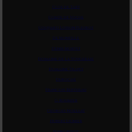
Clos de Tart
Comte de Vogue
Coquard Loison Fleurot
De Montille
Denis Mortet
Domaine de la Vougeraie
Domaine Trapet
Duroché
Francois Bertheau
G. Roumier
Georges Noellat
Hubert Lignier
Jean Grivot