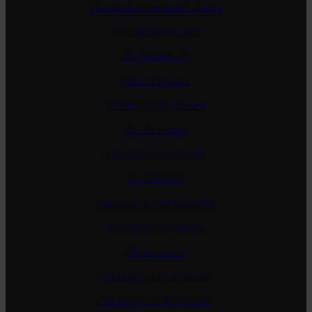
Ch. La Mission Haut-Brion
Ch. Lafon Rochet
Ch. Suduiraut
Ch. Trotanoy
Ch. Branaire Ducru
Ch. Climens
Ch. Cos D Estournel
Ch. D'Issan
Ch. Grand Puy Lacoste
Ch. Gruaud Larose
Ch. Lafleur
Ch. Leoville Las-Cases
Ch. Leoville Poyferre