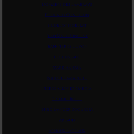
Domaine des Lambrays
Edouard Confuron
Hudelot Noëllat
Jean Marc Vincent
Jean-Pierre Guyon
Lecheneaut
Mark Haisma
Nicole Lamarche
Pierre-Olivier Garcia
Prieure Roch
Theo Dancer Roc Breia
Arlaud
Arnoux-Lachaux