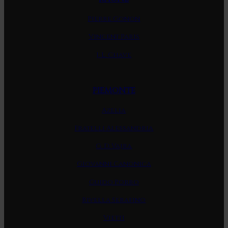
Pierre Gonon
Vincent Paris
J. L. Chave
PIEMONTE
Azelia
Fratelli Alessandria
G. D. Vajra
Giovanni Canonica
Guido Porro
Rivella Serafino
Vietti