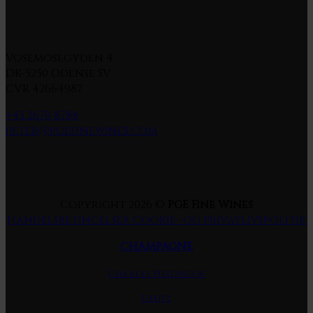
Vosemosegyden 4
DK-5250 Odense SV
CVR 42664987
+45 2670 8788
peter@pgefinewines.com
Copyright 2026 ©
PGE Fine Wines
Handelsbetingelser
Cookie- og privatlivspolitik
CHAMPAGNE
Charles Heidsieck
Deutz