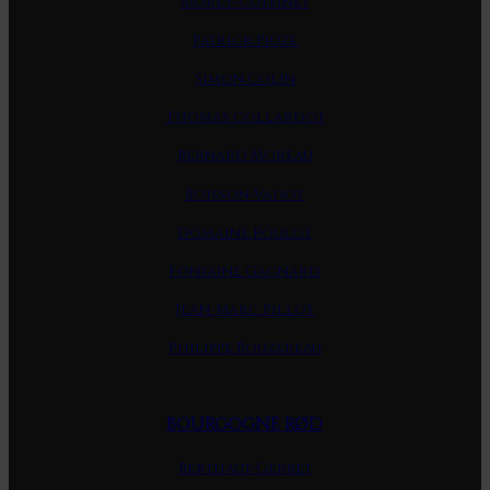
Morey-Coffinet
Patrick Piuze
Simon Colin
Thomas Collardot
Bernard Moreau
Boisson-Vadot
Domaine Roulot
Fontaine Gagnard
Jean-Marc Pillot
Philippe Bouzereau
BOURGOGNE RØD
Berthaut-Gerbet