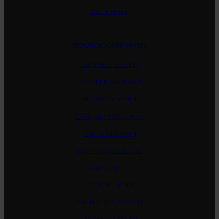
Taittinger
BOURGOGNE HVID
Antoine Jobard
Bachelet-Monnot
Bernard Bonin
Coffinet-Duvernay
Henri Germain
Jacques Carillon
Lamy-Caillat
Laurent Tribut
Michel Bouzereau