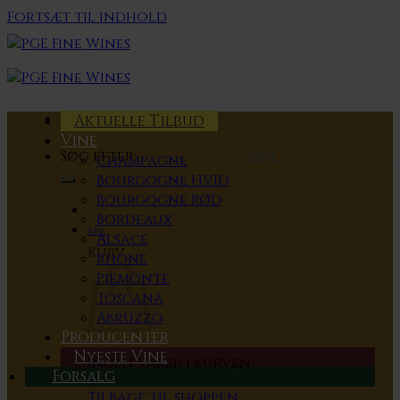
Fortsæt til indhold
Aktuelle Tilbud
Vine
Søg efter:
Champagne
Bourgogne HVID
Bourgogne RØD
Bordeaux
0
Kr.
Alsace
Kurv
Rhone
Piemonte
Toscana
Abruzzo
Producenter
Nyeste Vine
Ingen varer i kurven.
Forsalg
Tilbage til shoppen