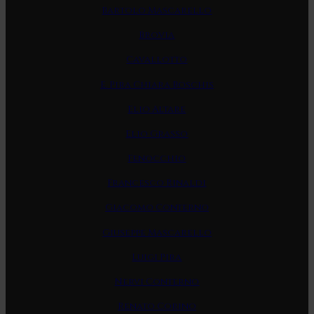
Bartolo Mascarello
Brovia
Cavallotto
E. Pira Chiara Boschis
Elio Altare
Elio Grasso
Fenocchio
Francesco Rinaldi
Giacomo Conterno
Giuseppe Mascarello
Luigi Pira
Nervi Conterno
Renato Corino