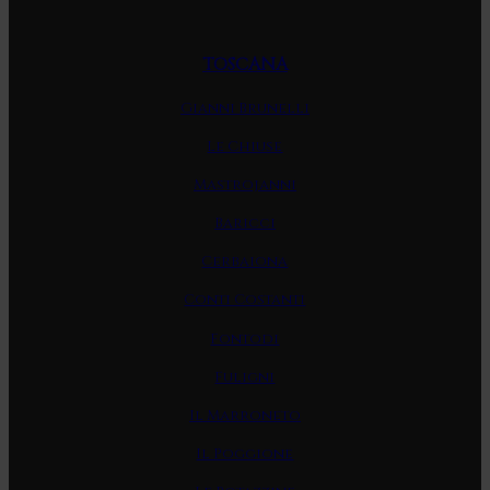
TOSCANA
Gianni Brunelli
Le Chiuse
Mastrojanni
Baricci
Cerbaiona
Conti Costanti
Fontodi
Fuligni
Il Marroneto
Il Poggione