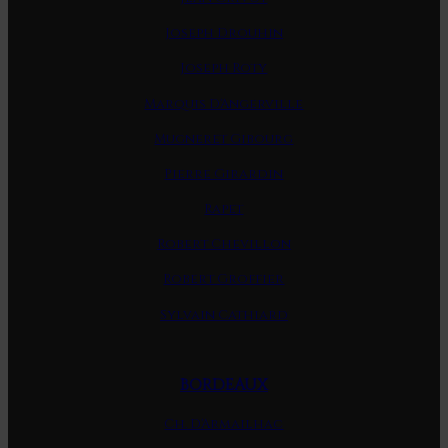
Joseph Drouhin
Joseph Roty
Marquis D'Angerville
Mugneret Gibourg
Pierre Girardin
Rapet
Robert Chevillon
Robert Groffier
Sylvain Cathiard
BORDEAUX
Ch. D'Armailhac