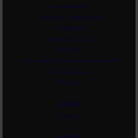
Ch. Lynch Bages
Ch. Malescot Saint Exupery
Ch. Montrose
Ch. Mouton Rothschild
Ch. Palmer
Ch. Pichon Longueville Comtesse Lalande
Ch. Rauzan Segla
Ch. Talbot
ALSACE
Trimbach
RHONE