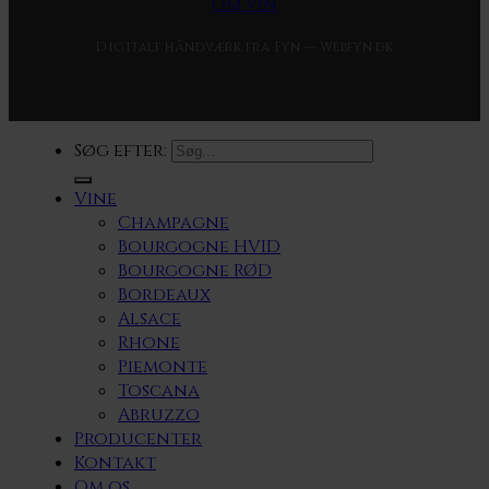
Om vin
Digitalt håndværk fra Fyn — Webfyn.dk
Søg efter:
Vine
Champagne
Bourgogne HVID
Bourgogne RØD
Bordeaux
Alsace
Rhone
Piemonte
Toscana
Abruzzo
Producenter
Kontakt
Om os