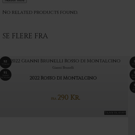
No related products found.
SE FLERE FRA
92
Vinous
Vi
Gianni Brunelli
91
James
Ro
2022 Rosso di Montalcino
Suckling
Pa
J
An
290
Kr.
FRA
Tilføj til kurv