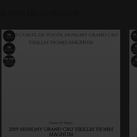
SE FLERE FRA BOURGOGNE
98
96
Vinous
Vin
9
98
Rob
Decanter
Par
96-100
9
Inside
Deca
Burgundy
Comte de Vogüe
2019 Musigny Grand Cru Vieilles Vignes
MAGNUM