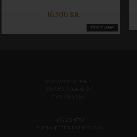
16.500
Kr.
Tilføj til kurv
Vosemosegyden 4
DK-5250 Odense SV
CVR 42664987
+45 2670 8788
peter@pgefinewines.com