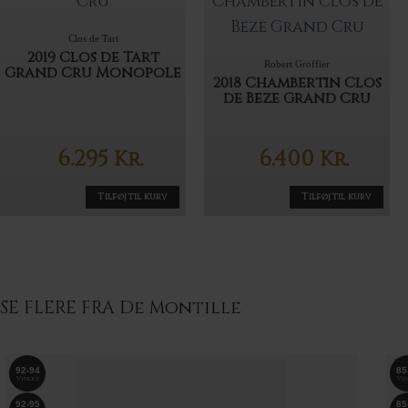
Clos de Tart
2019 Clos de Tart
Robert Groffier
Grand Cru Monopole
2018 Chambertin Clos
de Beze Grand Cru
6.295
6.400
Kr.
Kr.
Tilføj til kurv
Tilføj til kurv
SE FLERE FRA De Montille
92-94
85
Vinous
Vin
92-95
85