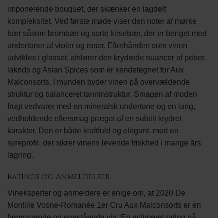
imponerende bouquet, der skænker en lagdelt
kompleksitet. Ved første møde viser den noter af mørke
bær såsom brombær og sorte kirsebær, der er beriget med
undertoner af violer og roser. Efterhånden som vinen
udvikles i glasset, afslører den krydrede nuancer af peber,
lakrids og Asian Spices som er kendetegnet for Aux
Malconsorts. I munden byder vinen på overvældende
struktur og balanceret tanninstruktur. Smagen af moden
frugt vedvarer med en mineralsk undertone og en lang,
vedholdende eftersmag præget af en subtilt krydret
karakter. Den er både kraftfuld og elegant, med en
syreprofil, der sikrer vinens levende friskhed i mange års
lagring.
Ratings og Anmeldelser
Vineksperter og anmeldere er enige om, at 2020 De
Montille Vosne-Romanée 1er Cru Aux Malconsorts er en
fremragende og enestående vin. En estimeret rating på