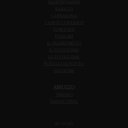
Mastrojanni
Baricci
Cerbaiona
Conti Costanti
Fontodi
Fuligni
Il Marroneto
Il Poggione
Le Potazzine
Poggio di Sotto
Salvioni
ABRUZZO
Tiberio
Emidio Pepe
Se også