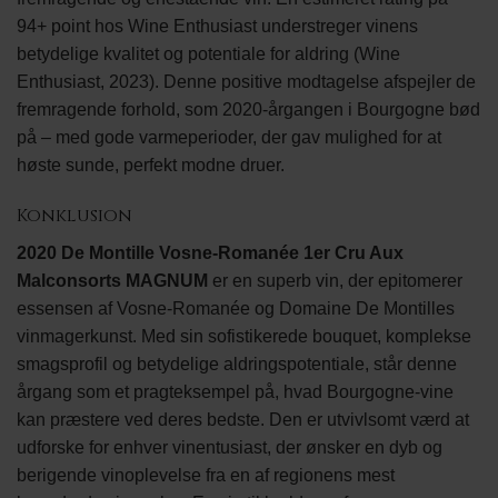
94+ point hos Wine Enthusiast understreger vinens
betydelige kvalitet og potentiale for aldring (Wine
Enthusiast, 2023). Denne positive modtagelse afspejler de
fremragende forhold, som 2020-årgangen i Bourgogne bød
på – med gode varmeperioder, der gav mulighed for at
høste sunde, perfekt modne druer.
Konklusion
2020 De Montille Vosne-Romanée 1er Cru Aux
Malconsorts MAGNUM
er en superb vin, der epitomerer
essensen af Vosne-Romanée og Domaine De Montilles
vinmagerkunst. Med sin sofistikerede bouquet, komplekse
smagsprofil og betydelige aldringspotentiale, står denne
årgang som et pragteksempel på, hvad Bourgogne-vine
kan præstere ved deres bedste. Den er utvivlsomt værd at
udforske for enhver vinentusiast, der ønsker en dyb og
berigende vinoplevelse fra en af regionens mest