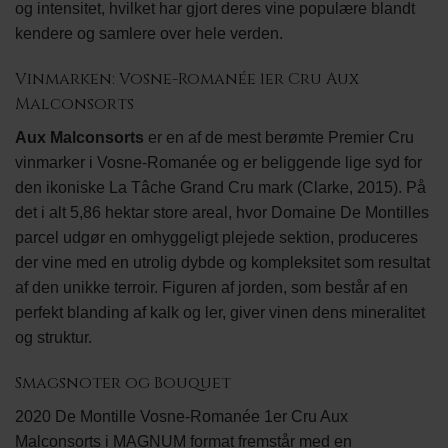
og intensitet, hvilket har gjort deres vine populære blandt
kendere og samlere over hele verden.
Vinmarken: Vosne-Romanée 1er Cru Aux
Malconsorts
Aux Malconsorts
er en af de mest berømte Premier Cru
vinmarker i Vosne-Romanée og er beliggende lige syd for
den ikoniske La Tâche Grand Cru mark (Clarke, 2015). På
det i alt 5,86 hektar store areal, hvor Domaine De Montilles
parcel udgør en omhyggeligt plejede sektion, produceres
der vine med en utrolig dybde og kompleksitet som resultat
af den unikke terroir. Figuren af jorden, som består af en
perfekt blanding af kalk og ler, giver vinen dens mineralitet
og struktur.
Smagsnoter og Bouquet
2020 De Montille Vosne-Romanée 1er Cru Aux
Malconsorts i MAGNUM format fremstår med en