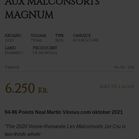
Aux Malconsorts
MAGNUM
ÅRGANG
Volume
Type
OMRÅDE
2020
750ml
Rød
BOURGOGNE
LAND
PRODUCENT
Frankrig
De Montille
Vinous
94-96 / 100
6.250
Ikke på lager
Kr.
94-96 Points Neal Martin Vinous.com oktober 2021
“The 2020 Vosne-Romanée Les Malconsorts 1er Cru is
two-thirds whole