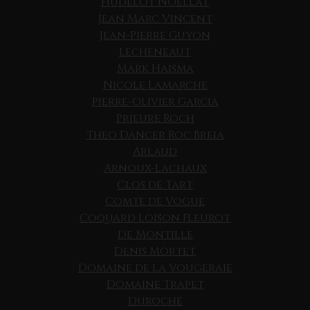
Hudelot Noëllat
Jean Marc Vincent
Jean-Pierre Guyon
Lecheneaut
Mark Haisma
Nicole Lamarche
Pierre-Olivier Garcia
Prieure Roch
Theo Dancer Roc Breia
Arlaud
Arnoux-Lachaux
Clos de Tart
Comte de Vogue
Coquard Loison Fleurot
De Montille
Denis Mortet
Domaine de la Vougeraie
Domaine Trapet
Duroché