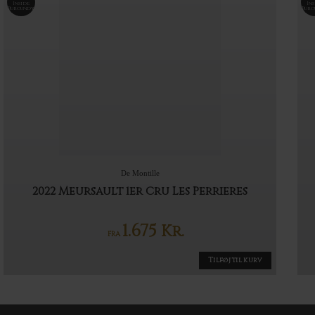
Inside
Ins
Burgundy
Burg
De Montille
2022 Meursault 1er Cru Les Perrieres
1.675
Kr.
FRA
Tilføj til kurv