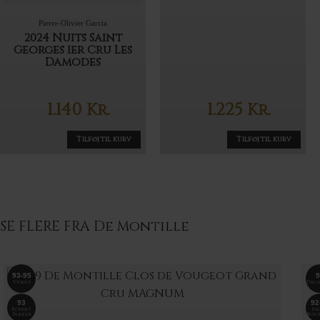
Pierre-Olivier Garcia
2024 Nuits Saint
Georges 1er Cru Les
Damodes
1.140
1.225
Kr.
Kr.
Tilføj til kurv
Tilføj til kurv
SE FLERE FRA De Montille
93-95
9
Vinous
Deca
93
92
Robert
Ins
Parker
Burg