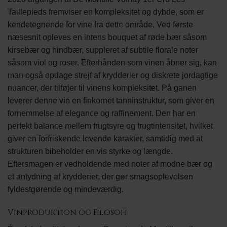
Taillepieds fremviser en kompleksitet og dybde, som er
kendetegnende for vine fra dette område. Ved første
næsesnit opleves en intens bouquet af røde bær såsom
kirsebær og hindbær, suppleret af subtile florale noter
såsom viol og roser. Efterhånden som vinen åbner sig, kan
man også opdage strejf af krydderier og diskrete jordagtige
nuancer, der tilføjer til vinens kompleksitet. På ganen
leverer denne vin en finkornet tanninstruktur, som giver en
fornemmelse af elegance og raffinement. Den har en
perfekt balance mellem frugtsyre og frugtintensitet, hvilket
giver en forfriskende levende karakter, samtidig med at
strukturen bibeholder en vis styrke og længde.
Eftersmagen er vedholdende med noter af modne bær og
et antydning af krydderier, der gør smagsoplevelsen
fyldestgørende og mindeværdig.
Vinproduktion og Filosofi