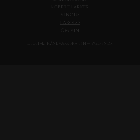
Robert Parker
Vinous
Barolo
Om vin
Digitalt håndværk fra Fyn — Webfyn.dk