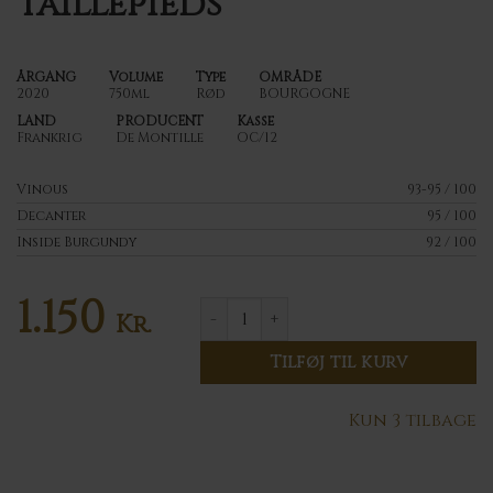
Taillepieds
ÅRGANG
Volume
Type
OMRÅDE
2020
750ml
Rød
BOURGOGNE
LAND
PRODUCENT
Kasse
Frankrig
De Montille
OC/12
Vinous
93-95 / 100
Decanter
95 / 100
Inside Burgundy
92 / 100
1.150
2020 De Montille Volnay 1er cru L
Kr.
Tilføj til kurv
Kun 3 tilbage