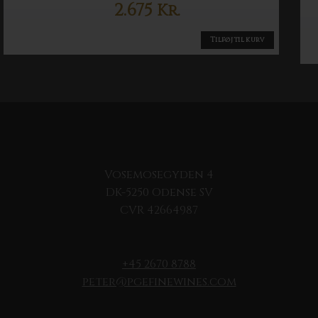
2.675
Kr.
Tilføj til kurv
Vosemosegyden 4
DK-5250 Odense SV
CVR 42664987
+45 2670 8788
peter@pgefinewines.com