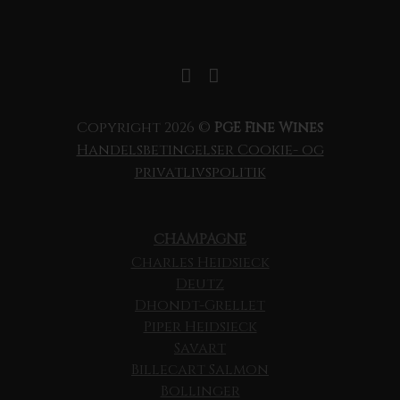
Copyright 2026 ©
PGE Fine Wines
Handelsbetingelser
Cookie- og
privatlivspolitik
CHAMPAGNE
Charles Heidsieck
Deutz
Dhondt-Grellet
Piper Heidsieck
Savart
Billecart Salmon
Bollinger