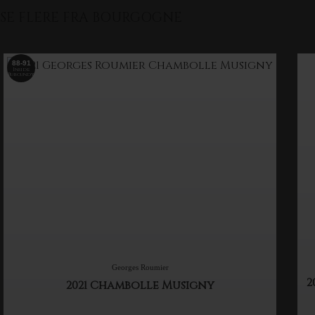
SE FLERE FRA BOURGOGNE
88-91
Inside
Burgundy
Georges Roumier
2
2021 Chambolle Musigny