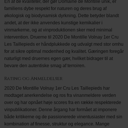
Én af de kvaliteter, der gør Domaine de Montille unik, er
familiens dybe respekt for naturen og deres brug af
økologisk og biodynamisk dyrkning. Dette betyder blandt
andet, at der ikke anvendes kunstige kemikalier i
vinmarkerne, og at vinproduktionen sker med minimal
intervention. Druerne til 2020 De Montille Volnay 1er Cru
Les Taillepieds er håndplukkede og udvalgt med stor omhu
for at sikre optimal modenhed og kvalitet. Gæringen foregår
naturligt med druernes egen gær, hvilket bidrager til at
bevare den autentiske smag af terroiren.
Rating og Anmeldelser
2020 De Montille Volnay 1er Cru Les Taillepieds har
modtaget anerkendelse og ros fra vinanmeldere verden
over og har opnået høje scores fra en række respekterede
vinpublikationer. Denne årgang har formået at imponere
både kritikerne og de passionerede vinentusiaster med sin
kombination af finesse, struktur og elegance. Mange