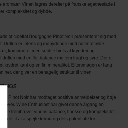
ge aromaer. Vinen lagres derefter på franske egetræsfade i
øjer kompleksitet og dybde.
delot Noëllat Bourgogne Pinot Noir præsenterer sig med
set. Duften er intens og indbydende med noter af røde
ær, kombineret med subtile hints af krydderi og
 duften med en flot balance mellem frugt og syre. Der er
t krydret kant og en fin mineralitet. Eftersmagen er lang
ner, der giver en behagelig struktur til vinen.
tings
ne Pinot Noir har modtaget positive anmeldelser og høje
den over. Wine Enthusiast har givet denne årgang en
t de fremhæver vinens balance, finesse og kompleksitet.
vne til at afspejle terroir og dets potentiale for
ng.