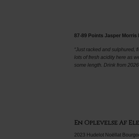
87-89 Points Jasper Morri
“Just racked and sulphured, fi
lots of fresh acidity here as we
some length. Drink from 202
En Oplevelse Af E
2023 Hudelot Noëllat Bourgog