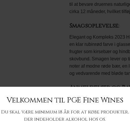
til at bevare druernes naturli
cirka 12 måneder, hvilket tilf
Smagsoplevelse:
Elegant og Kompleks 2023 Hu
en klar rubinrød farve i glas
frugter som kirsebær og hindb
skovbund. Smagen lever op til
noter af modne røde bær, en le
og vedvarende med bløde tanni
Anmeldelser og Ra
Velkommen til PGE Fine Wines
2023 Hudelot Noëllat Bourgog
ratings fra vinanmeldere ver
Du skal være minimum 18 år for at købe produkter,
bemærkelsesværdig score, ide
der indeholder alkohol hos os.
Anmelderne roser især vinens e
yderligere udvikling ved lagri