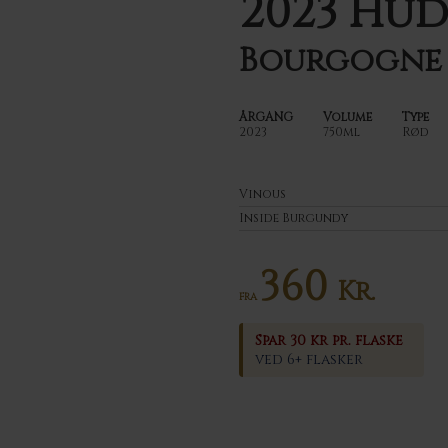
2023 Hu
Bourgogne 
ÅRGANG
Volume
Type
2023
750ml
Rød
Vinous
Inside Burgundy
360
Kr.
FRA
Spar 30 kr pr. flaske
ved 6+ flasker