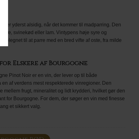
n er yderst alsidig, når det kommer til madparring. Den
fjerkræ, svinekød eller lam. Vintypens høje syre og
 velegnet til at parre med en bred vifte af oste, fra milde
 for Elskere af Bourgogne
e Pinot Noir er en vin, der lever op til både
fra en af verdens mest respekterede vinregioner. Den
 mellem frugt, mineralitet og lidt krydderi, hvilket gør den
ant for Bourgogne. For dem, der søger en vin med finesse
ng et sikkert valg.