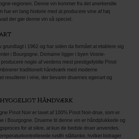
rgogne-regionen. Denne vin kommer fra det anerkendte
 har en lang historie med at producere vine af høj
hvad der gør denne vin så speciel.
art
grundlagt i 1962 og har siden da formået at etablere sig
nter i Bourgogne. Domaine ligger i byen Vosne-
 producere nogle af verdens mest prestigefyldte Pinot
ombinerer traditionelt håndværk med moderne
et resulterer i vine, der bevarer druernes egenart og
Omhyggeligt Håndværk
ne Pinot Noir er lavet af 100% Pinot Noir-drue, som er
e i Bourgogne. Druerne til denne vin er håndplukkede og
sproces for at sikre, at kun de bedste druer anvendes.
emperaturkontrollerede rustfri ståltanke, hvilket bidrager