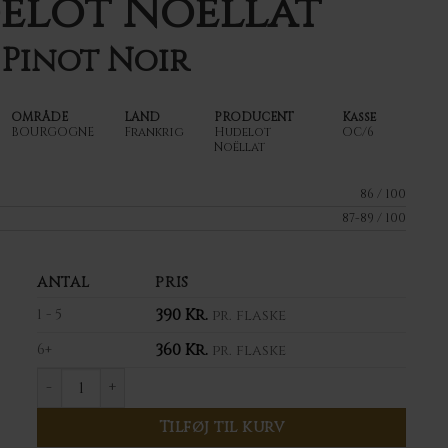
delot Noëllat
Pinot Noir
OMRÅDE
LAND
PRODUCENT
Kasse
BOURGOGNE
Frankrig
Hudelot
OC/6
Noëllat
86 / 100
87-89 / 100
ANTAL
PRIS
390
Kr.
1 - 5
pr. flaske
360
Kr.
6+
pr. flaske
2023 Hudelot Noëllat Bourgogne Pinot Noir anta
Tilføj til kurv