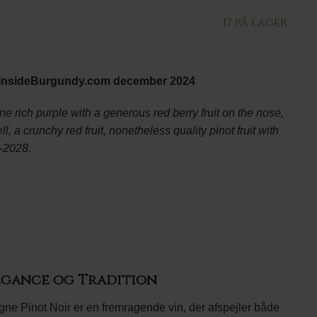
17 på lager
s InsideBurgundy.com december 2024
ne rich purple with a generous red berry fruit on the nose,
ll, a crunchy red fruit, nonetheless quality pinot fruit with
6-2028.
legance og Tradition
ne Pinot Noir er en fremragende vin, der afspejler både