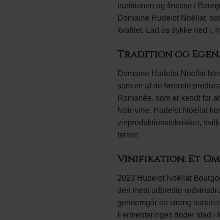
traditionen og finesse i Bou
Domaine Hudelot Noëllat, som
kvalitet. Lad os dykke ned i, 
Tradition og Egen
Domaine Hudelot Noëllat blev 
som en af de førende produce
Romanée, som er kendt for at
Noir-vine. Hudelot Noëllat k
vinproduktionsteknikker, hvilk
terroir.
Vinifikation: Et 
2023 Hudelot Noëllat Bourgog
den mest udbredte rødvinsdru
gennemgår en streng sortering
Fermenteringen finder sted i t