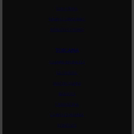
Luigi Pira
Nervi Conterno
Renato Corino
TOSCANA
Gianni Brunelli
Le Chiuse
Mastrojanni
Baricci
Cerbaiona
Conti Costanti
Fontodi