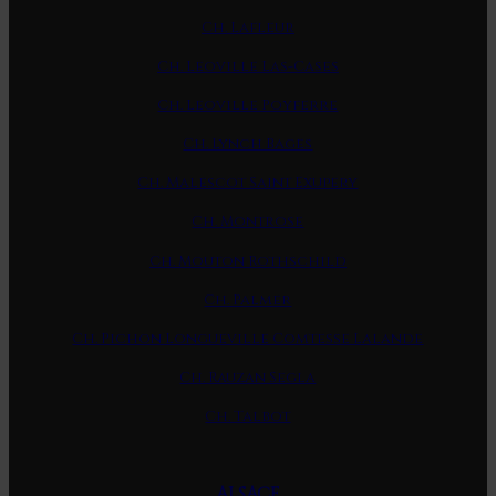
Ch. Lafleur
Ch. Leoville Las-Cases
Ch. Leoville Poyferre
Ch. Lynch Bages
Ch. Malescot Saint Exupery
Ch. Montrose
Ch. Mouton Rothschild
Ch. Palmer
Ch. Pichon Longueville Comtesse Lalande
Ch. Rauzan Segla
Ch. Talbot
ALSACE