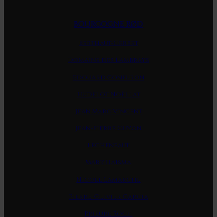
BOURGOGNE RØD
Berthaut-Gerbet
Domaine des Lambrays
Edouard Confuron
Hudelot Noëllat
Jean Marc Vincent
Jean-Pierre Guyon
Lecheneaut
Mark Haisma
Nicole Lamarche
Pierre-Olivier Garcia
Prieure Roch