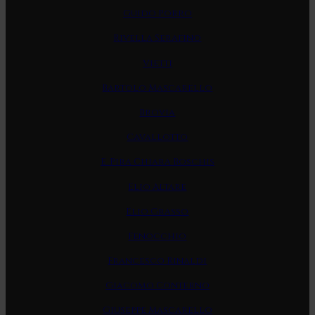
Guido Porro
Rivella Serafino
Vietti
Bartolo Mascarello
Brovia
Cavallotto
E. Pira Chiara Boschis
Elio Altare
Elio Grasso
Fenocchio
Francesco Rinaldi
Giacomo Conterno
Giuseppe Mascarello