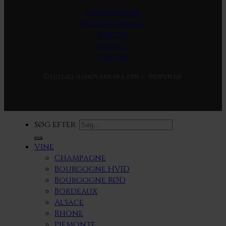
Champagner
Robert Parker
Vinous
Barolo
Om vin
Digitalt håndværk fra Fyn — Webfyn.dk
Søg efter:
Vine
Champagne
Bourgogne HVID
Bourgogne RØD
Bordeaux
Alsace
Rhone
Piemonte