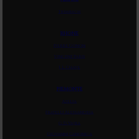
Trimbach
RHONE
Pierre Gonon
Vincent Paris
J. L. Chave
PIEMONTE
Azelia
Fratelli Alessandria
G. D. Vajra
Giovanni Canonica