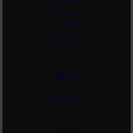
Fuligni
Il Marroneto
Il Poggione
Le Potazzine
Poggio di Sotto
Salvioni
ABRUZZO
Tiberio
Emidio Pepe
Se også