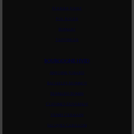
Perrier Jouet
Pol Roger
Ruinart
Taittinger
BOURGOGNE HVID
Antoine Jobard
Bachelet-Monnot
Bernard Bonin
Coffinet-Duvernay
Henri Germain
Jacques Carillon