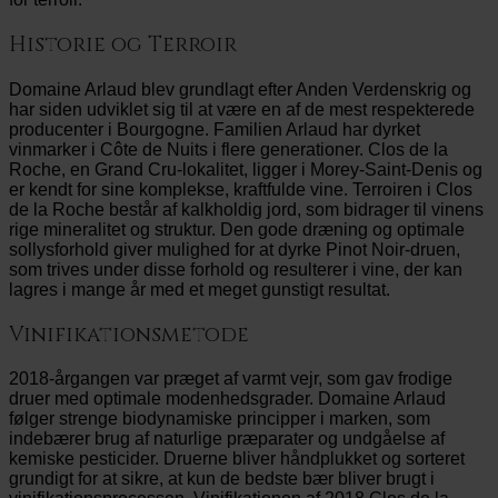
Historie og Terroir
Domaine Arlaud blev grundlagt efter Anden Verdenskrig og
har siden udviklet sig til at være en af de mest respekterede
producenter i Bourgogne. Familien Arlaud har dyrket
vinmarker i Côte de Nuits i flere generationer. Clos de la
Roche, en Grand Cru-lokalitet, ligger i Morey-Saint-Denis og
er kendt for sine komplekse, kraftfulde vine. Terroiren i Clos
de la Roche består af kalkholdig jord, som bidrager til vinens
rige mineralitet og struktur. Den gode dræning og optimale
sollysforhold giver mulighed for at dyrke Pinot Noir-druen,
som trives under disse forhold og resulterer i vine, der kan
lagres i mange år med et meget gunstigt resultat.
Vinifikationsmetode
2018-årgangen var præget af varmt vejr, som gav frodige
druer med optimale modenhedsgrader. Domaine Arlaud
følger strenge biodynamiske principper i marken, som
indebærer brug af naturlige præparater og undgåelse af
kemiske pesticider. Druerne bliver håndplukket og sorteret
grundigt for at sikre, at kun de bedste bær bliver brugt i