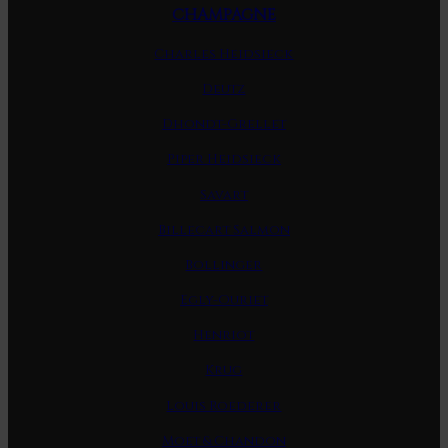
CHAMPAGNE
Charles Heidsieck
Deutz
Dhondt-Grellet
Piper Heidsieck
Savart
Billecart Salmon
Bollinger
Egly-Ouriet
Henriot
Krug
Louis Roederer
Moet & Chandon