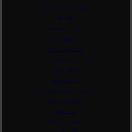
Theo Dancer Roc Breia
Arlaud
Arnoux-Lachaux
Clos de Tart
Comte de Vogue
Coquard Loison Fleurot
De Montille
Denis Mortet
Domaine de la Vougeraie
Domaine Trapet
Duroché
Francois Bertheau