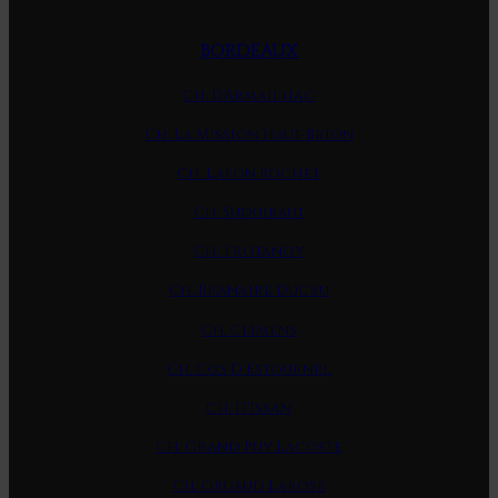
BORDEAUX
Ch. D'Armailhac
Ch. La Mission Haut-Brion
Ch. Lafon Rochet
Ch. Suduiraut
Ch. Trotanoy
Ch. Branaire Ducru
Ch. Climens
Ch. Cos D Estournel
Ch. D'Issan
Ch. Grand Puy Lacoste
Ch. Gruaud Larose