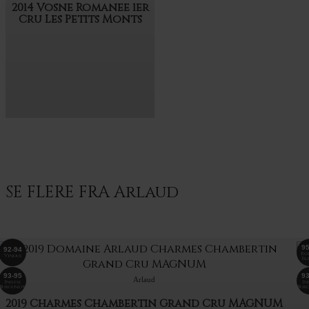
2014 Vosne Romanee 1er
Cru Les Petits Monts
SE FLERE FRA Arlaud
95
92-94
Ro
Vinous
Pa
93-95
93
Arlaud
Inside
In
Burgundy
Bur
2019 Charmes Chambertin Grand Cru MAGNUM