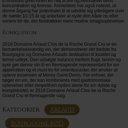
Enthusiast givet vinen en høj score og fremhævet dens
koncentration og finesse. Anmeldere har også noteret, at
denne årgang har potentialet til at udvikle sig yderligere over
de næste 10-15 år og anbefaler at nyde den både nu eller
senere for de, der foretrækker mere modne smagsoplevelser.
Konklusion
2018 Domaine Arlaud Clos de la Roche Grand Cru er en
bemærkelsesværdig vin, der demonstrerer det bedste fra
Bourgogne og Domaine Arlauds dedikation til kvalitet og
terroir-udtryk. Den udsøgte balance mellem frugt, tannin og
syre gør denne vin til en fremragende repræsentant for sin
appellation og et must-try for vinentusiaster, der ønsker at
opleve essensen af Morey-Saint-Denis. For enhver, der
søger en vin, der kan kombineres med gastronomiske
oplevelser eller simpelthen nydes alene for sin dybde og
kompleksitet, er 2018 Domaine Arlaud Clos de la Roche
Grand Cru et fremragende valg.
Kategorier:
Arlaud
Bourgogne RØD