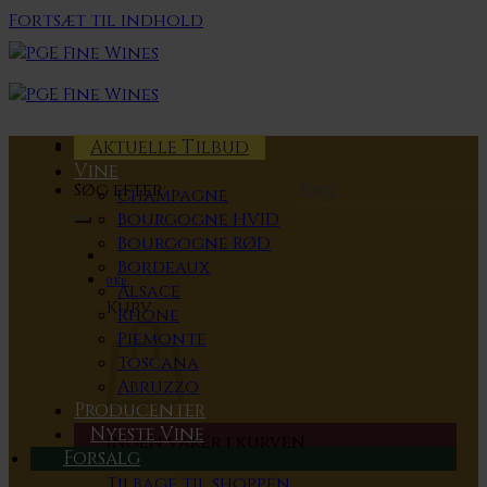
Fortsæt til indhold
Aktuelle Tilbud
Vine
Søg efter:
Champagne
Bourgogne HVID
Bourgogne RØD
Bordeaux
0
Kr.
Alsace
Kurv
Rhone
Piemonte
Toscana
Abruzzo
Producenter
Nyeste Vine
Ingen varer i kurven.
Forsalg
Tilbage til shoppen