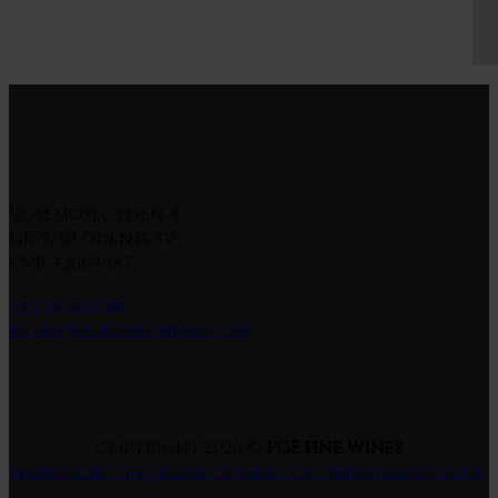
Vosemosegyden 4
DK-5250 Odense SV
CVR 42664987
+45 2670 8788
peter@pgefinewines.com
Copyright 2026 ©
PGE Fine Wines
Handelsbetingelser
Cookie- og privatlivspolitik