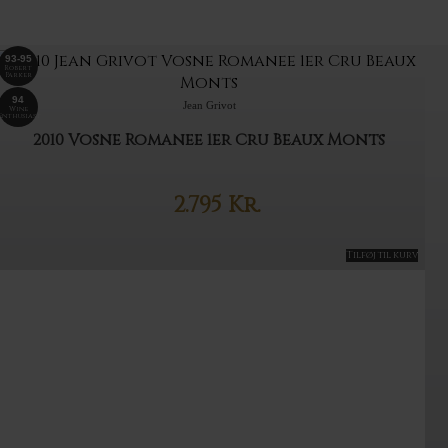
93-95
Robert
Parker
94
Jean Grivot
Wine
Enthusiast
2010 Vosne Romanee 1er Cru Beaux Monts
2.795
Kr.
Tilføj til kurv