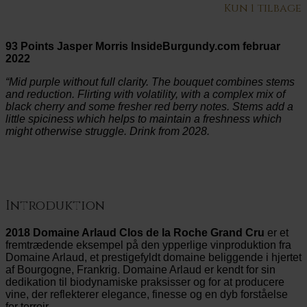
Kun 1 tilbage
93 Points Jasper Morris InsideBurgundy.com februar
2022
“Mid purple without full clarity. The bouquet combines stems
and reduction. Flirting with volatility, with a complex mix of
black cherry and some fresher red berry notes. Stems add a
little spiciness which helps to maintain a freshness which
might otherwise struggle. Drink from 2028.
Introduktion
2018 Domaine Arlaud Clos de la Roche Grand Cru
er et
fremtrædende eksempel på den ypperlige vinproduktion fra
Domaine Arlaud, et prestigefyldt domaine beliggende i hjertet
af Bourgogne, Frankrig. Domaine Arlaud er kendt for sin
dedikation til biodynamiske praksisser og for at producere
vine, der reflekterer elegance, finesse og en dyb forståelse
for terroir.