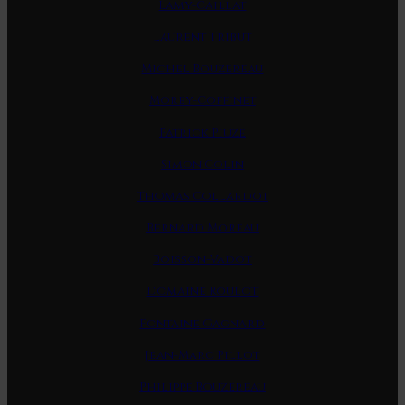
Lamy-Caillat
Laurent Tribut
Michel Bouzereau
Morey-Coffinet
Patrick Piuze
Simon Colin
Thomas Collardot
Bernard Moreau
Boisson-Vadot
Domaine Roulot
Fontaine Gagnard
Jean-Marc Pillot
Philippe Bouzereau