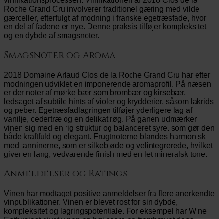
vinifikationsprocessen. Vinifikationen af 2018 Clos de la
Roche Grand Cru involverer traditionel gæring med vilde
gærceller, efterfulgt af modning i franske egetræsfade, hvor
en del af fadene er nye. Denne praksis tilføjer kompleksitet
og en dybde af smagsnoter.
Smagsnoter og Aroma
2018 Domaine Arlaud Clos de la Roche Grand Cru har efter
modningen udviklet en imponerende aromaprofil. På næsen
er der noter af mørke bær som brombær og kirsebær,
ledsaget af subtile hints af violer og krydderier, såsom lakrids
og peber. Egetræsfadlagringen tilføjer yderligere lag af
vanilje, cedertræ og en delikat røg. På ganen udmærker
vinen sig med en rig struktur og balanceret syre, som gør den
både kraftfuld og elegant. Frugtnoterne blandes harmonisk
med tanninerne, som er silkebløde og velintegrerede, hvilket
giver en lang, vedvarende finish med en let mineralsk tone.
Anmeldelser og Ratings
Vinen har modtaget positive anmeldelser fra flere anerkendte
vinpublikationer. Vinen er blevet rost for sin dybde,
kompleksitet og lagringspotentiale. For eksempel har Wine