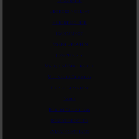
G. Roumier
Georges Noellat
Hubert Lignier
Jean Grivot
Joseph Drouhin
Joseph Roty
Marquis D'Angerville
Mugneret Gibourg
Pierre Girardin
Rapet
Robert Chevillon
Robert Groffier
Sylvain Cathiard